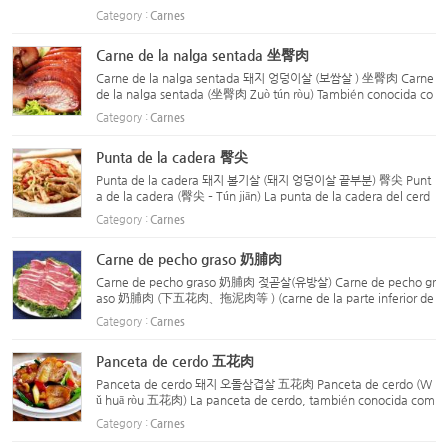
n conocida como Carne de Puño o Carne de Yuanbao) 탄자육
Category :
Carnes
(도가니살) 弹子肉 Ubicación: Una porción de carne en forma d
e esfer...
Carne de la nalga sentada 坐臀肉
Carne de la nalga sentada 돼지 엉덩이살 (보쌈살 ) 坐臀肉 Carne
de la nalga sentada (坐臀肉 Zuò tún ròu) También conocida co
mo: carne de tabla sentada (Zuò bǎn ròu) Ubicación: Se encue
Category :
Carnes
ntra en la parte superior de la pierna trasera del cerdo, ...
Punta de la cadera 臀尖
Punta de la cadera 돼지 볼기살 (돼지 엉덩이살 끝부분) 臀尖 Punt
a de la cadera (臀尖 – Tún jiān) La punta de la cadera del cerd
o es la carne que se encuentra justo junto al glúteo, con un col
Category :
Carnes
or rojo claro y una textura fina y tierna. Es adecu...
Carne de pecho graso 奶脯肉
Carne de pecho graso 奶脯肉 젖곧살(유방살) Carne de pecho gr
aso 奶脯肉 (下五花肉、拖泥肉等 ) (carne de la parte inferior de
l vientre, carne con exceso de grasa, etc.) La carne de pecho
Category :
Carnes
graso se encuentra en la parte inferior del abdomen del ...
Panceta de cerdo 五花肉
Panceta de cerdo 돼지 오돌삼겹살 五花肉 Panceta de cerdo (W
ǔ huā ròu 五花肉) La panceta de cerdo, también conocida com
o Wǔ huā ròu en chino, es una parte del abdomen del cerdo q
Category :
Carnes
ue contiene abundante tejido graso intercalado con carne ma