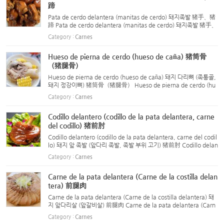
蹄
Pata de cerdo delantera (manitas de cerdo) 돼지족발 猪手、猪
蹄 Pata de cerdo delantera (manitas de cerdo) 돼지족발 猪手、
猪蹄 La pata de cerdo, también conocida como “manitas de c
Category :
Carnes
erdo”, se divide en pata delantera y trasera. La pata delante
r...
Hueso de pierna de cerdo (hueso de caña) 猪筒骨
（猪腿骨）
Hueso de pierna de cerdo (hueso de caña) 돼지 다리뼈 (족통골,
돼지 정강이뼈) 猪筒骨（猪腿骨） Hueso de pierna de cerdo (hu
eso de caña) 돼지 다리뼈 (족통골, 돼지 정강이뼈) 猪筒骨（猪腿
Category :
Carnes
骨） Descripción: El hueso de pierna de cerdo es un ingred...
Codillo delantero (codillo de la pata delantera, carne
del codillo) 猪前肘
Codillo delantero (codillo de la pata delantera, carne del codil
lo) 돼지 앞 족발 (앞다리 족발, 족발 부위 고기) 猪前肘 Codillo delan
tero (codillo de la pata delantera, carne del codillo) 돼지 앞 족
Category :
Carnes
발 (앞다리 족발, 족발 부위 고기) 猪前肘 (前蹄...
Carne de la pata delantera (Carne de la costilla delan
tera) 前腿肉
Carne de la pata delantera (Carne de la costilla delantera) 돼
지 앞다리살 (앞갈비살) 前腿肉 Carne de la pata delantera (Carn
e de la costilla delantera) 돼지 앞다리살 (앞갈비살) 前腿肉（前排
Category :
Carnes
肉） Ubicación: Es la carne que va desde la parte su...