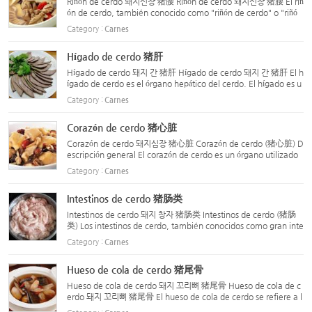
Riñón de cerdo 돼지신장 猪腰 Riñón de cerdo 돼지신장 猪腰 El riñ
ón de cerdo, también conocido como "riñón de cerdo" o "riñó
n", es dulce y de naturaleza neutra. Tiene efectos como tonifi
Category :
Carnes
car los riñones, tratar la deficiencia, generar líquidos...
Hígado de cerdo 猪肝
Hígado de cerdo 돼지 간 猪肝 Hígado de cerdo 돼지 간 猪肝 El h
ígado de cerdo es el órgano hepático del cerdo. El hígado es u
n órgano vital en el cuerpo de los animales para almacenar nu
Category :
Carnes
trientes y detoxificar, y contiene una gran cantidad de ...
Corazón de cerdo 猪心脏
Corazón de cerdo 돼지심장 猪心脏 Corazón de cerdo (猪心脏) D
escripción general El corazón de cerdo es un órgano utilizado
como alimento tonificante. Se emplea con frecuencia para tr
Category :
Carnes
atar trastornos relacionados con el sistema nervioso central...
Intestinos de cerdo 猪肠类
Intestinos de cerdo 돼지 창자 猪肠类 Intestinos de cerdo (猪肠
类) Los intestinos de cerdo, también conocidos como gran inte
stino de cerdo o tripas de cerdo, se utilizan para el transporte
Category :
Carnes
y la digestión de alimentos. Son bastante resistentes...
Hueso de cola de cerdo 猪尾骨
Hueso de cola de cerdo 돼지 꼬리뼈 猪尾骨 Hueso de cola de c
erdo 돼지 꼬리뼈 猪尾骨 El hueso de cola de cerdo se refiere a l
a cola del cerdo sin piel. Está compuesto por tejido dérmico y