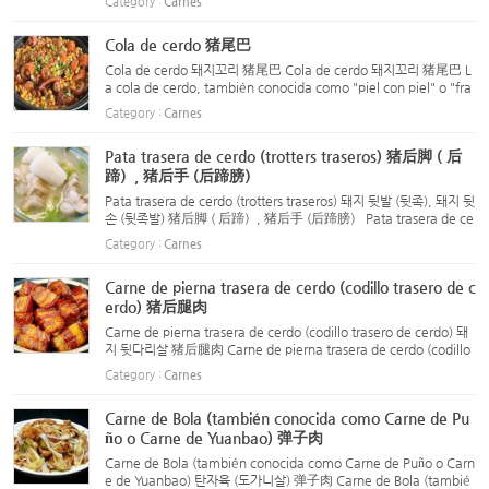
Category :
Carnes
articulaciones, y contiene una gran cantidad de coláge...
Cola de cerdo 猪尾巴
Cola de cerdo 돼지꼬리 猪尾巴 Cola de cerdo 돼지꼬리 猪尾巴 L
a cola de cerdo, también conocida como "piel con piel" o "fra
gancia segmentada", está compuesta por piel y articulaciones
Category :
Carnes
óseas. Es rica en colágeno y se utiliza comúnmente en prep...
Pata trasera de cerdo (trotters traseros) 猪后脚 ( 后
蹄）, 猪后手 (后蹄膀）
Pata trasera de cerdo (trotters traseros) 돼지 뒷발 (뒷족), 돼지 뒷
손 (뒷족발) 猪后脚 ( 后蹄）, 猪后手 (后蹄膀） Pata trasera de ce
rdo (trotters traseros) 돼지 뒷발 (뒷족), 돼지 뒷손 (뒷족발) 猪后脚
Category :
Carnes
( 后蹄）, 猪后手 (后蹄膀） La pata de cerd...
Carne de pierna trasera de cerdo (codillo trasero de c
erdo) 猪后腿肉
Carne de pierna trasera de cerdo (codillo trasero de cerdo) 돼
지 뒷다리살 猪后腿肉 Carne de pierna trasera de cerdo (codillo
trasero de cerdo) 돼지 뒷다리살 猪后腿肉 Descripción: La carne
Category :
Carnes
de pierna trasera de cerdo se refiere a la carne que ...
Carne de Bola (también conocida como Carne de Pu
ño o Carne de Yuanbao) 弹子肉
Carne de Bola (también conocida como Carne de Puño o Carn
e de Yuanbao) 탄자육 (도가니살) 弹子肉 Carne de Bola (tambié