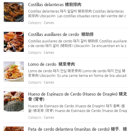
gra, ...
Costillas delanteras 猪前排肉
Costillas delanteras 돼지 앞갈비 猪前排肉 Costillas delanteras
前排肉 Ubicación: Las costillas situadas cerca del vientre del c
erdo, en la parte inferior de las costillas principales (costillas n
Category :
Carnes
ormales y costillas pequeñas), se conocen como...
Costillas auxiliares de cerdo 猪助排
Costillas auxiliares de cerdo 돼지 갈비 猪助排 Costillas auxiliare
s de cerdo 돼지 갈비 (猪助排) Ubicación: Se encuentran en la z
ona de las costillas del cerdo, eliminando completamente el h
Category :
Carnes
ueso de la columna vertebral y la cavidad torácica, ...
Lomo de cerdo 猪里脊肉
Lomo de cerdo 돼지 안심 猪里脊肉 Lomo de cerdo 돼지 안심 猪
里脊肉 Ubicación: Es una carne tierna en forma de tira ubicad
a en el lado interno de las vértebras del cerdo. Se divide en lo
Category :
Carnes
mo de cerdo grande y pequeño. Características: No tiene t...
Hueso de Espinazo de Cerdo (Hueso de Dragón) 猪龙
骨 (背脊)
Hueso de Espinazo de Cerdo (Hueso de Dragón) 돼지 등뼈 (용
골) 猪龙骨 (背脊) Hueso de Espinazo de Cerdo (Hueso de Drag
ón) 돼지 등뼈 (용골) 猪龙骨 (背脊) El hueso de espinazo de cerd
Category :
Carnes
o se refiere a los huesos de la columna vertebral del cerdo. ...
Pata de cerdo delantera (manitas de cerdo) 猪手、猪