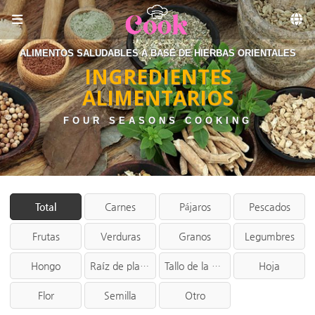
Sketchbook5, 스케치북5
Skip to menu
ALIMENTOS SALUDABLES A BASE DE HIERBAS ORIENTALES
INGREDIENTES
ALIMENTARIOS
FOUR SEASONS COOKING
Total
Carnes
Pájaros
Pescados
Frutas
Verduras
Granos
Legumbres
Hongo
Raíz de planta
Tallo de la planta
Hoja
Flor
Semilla
Otro