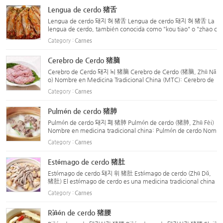
Lengua de cerdo 猪舌
Lengua de cerdo 돼지 혀 猪舌 Lengua de cerdo 돼지 혀 猪舌 La
lengua de cerdo, también conocida como "kou tiao" o "zhao c
ai" en chino, es de color gris blanquecino cuando está fresca.
Category :
Carnes
Su membrana es lisa, sin bultos ni inflamaciones, y la len...
Cerebro de Cerdo 猪脑
Cerebro de Cerdo 돼지 뇌 猪脑 Cerebro de Cerdo (猪脑, Zhū Nǎ
o) Nombre en Medicina Tradicional China (MTC): Cerebro de
cerdo Fuente: Cerebro del cerdo doméstico (Sus scrofa domes
Category :
Carnes
tica Brisson), un animal de la familia Suidae. Distribuido ampl
i...
Pulmón de cerdo 猪肺
Pulmón de cerdo 돼지 폐 猪肺 Pulmón de cerdo (猪肺, Zhū Fèi)
Nombre en medicina tradicional china: Pulmón de cerdo Nom
bre científico: Sus scrofa domestica Parte utilizada: Pulmones
Category :
Carnes
Sabor y naturaleza Sabor: Dulce Naturaleza: Neutra Meridian
o...
Estómago de cerdo 猪肚
Estómago de cerdo 돼지 위 猪肚 Estómago de cerdo (Zhū Dǔ,
猪肚) El estómago de cerdo es una medicina tradicional china
obtenida del estómago del cerdo doméstico (Sus scrofa dome
Category :
Carnes
stica Brisson), perteneciente a la familia Suidae. Se encuentra
...
Riñón de cerdo 猪腰