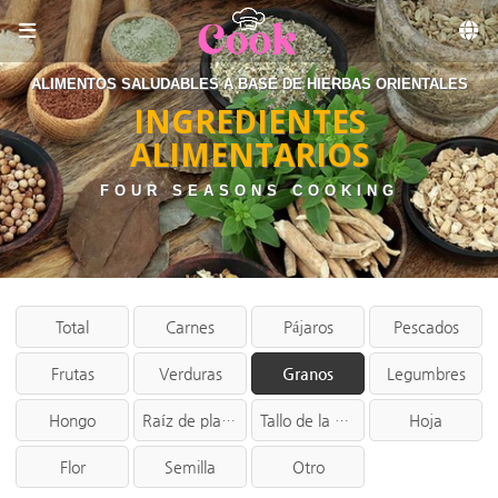
Sketchbook5, 스케치북5
Skip to menu
ALIMENTOS SALUDABLES A BASE DE HIERBAS ORIENTALES
INGREDIENTES
ALIMENTARIOS
FOUR SEASONS COOKING
Total
Carnes
Pájaros
Pescados
Frutas
Verduras
Granos
Legumbres
Hongo
Raíz de planta
Tallo de la planta
Hoja
Flor
Semilla
Otro