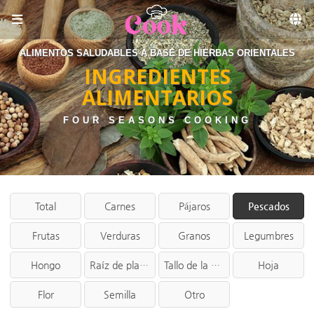
Sketchbook5, 스케치북5
Skip to menu
ALIMENTOS SALUDABLES A BASE DE HIERBAS ORIENTALES
INGREDIENTES
ALIMENTARIOS
FOUR SEASONS COOKING
Total
Carnes
Pájaros
Pescados
Frutas
Verduras
Granos
Legumbres
Hongo
Raíz de planta
Tallo de la planta
Hoja
Flor
Semilla
Otro