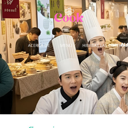
Sketchbook5, 스케치북5
Sketchbook5, 스케치북5
AL
ACERCA DE
MENÚ
HIERBAS LAS CUATRO 