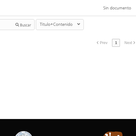
Sin documento
Buscar
Prev
1
Next