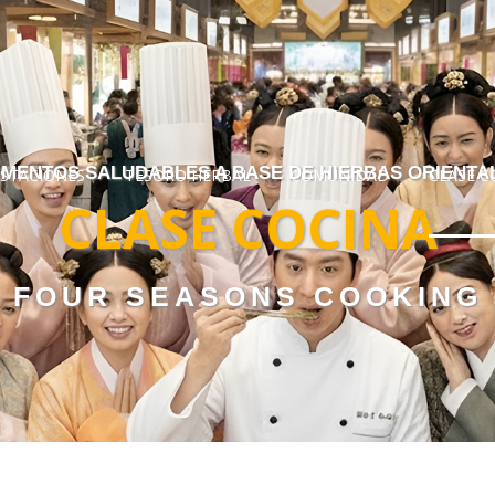
Skip to menu
IMENTOS SALUDABLES A BASE DE HIERBAS ORIENTA
ESTACIONES
TESORO HERBAL
COMUNIDAD
CLASE C
CLASE COCINA
FOUR SEASONS COOKING