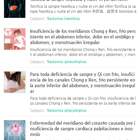
Tonifica la sangre hepática y nutre el yin del riñón Tonifica la sa
ngre hepática y nutre el yin del riñón 补肝血，益肾水 Nombre d
e la fórmula: Ān Shuì Dān (安睡丹 – "Píldora para el Sueño Tran
Category :
Trastornos hepáticos
quilo") Ingredientes: 白芍 (Bái Sháo, Paeonia lac...
Insuficiencia de los meridianos Chong y Ren, frío pers
istente en el abdomen inferior, dolor en el ombligo y
abdomen, y menstruación irregular
Insuficiencia de los meridianos Chong y Ren, frío persistente e
n el abdomen inferior, dolor en el ombligo y abdomen, y men
struación irregular Insuficiencia de los meridianos Chong y Re
Category :
Trastornos ginecológicos
n, frío persistente en el abdomen inferior, dolor en el o...
Para toda deficiencia de sangre y Qi con frío, insufici
encia de los canales Chong y Ren, frío persistente en
la parte inferior del abdomen, y menstruación irregul
ar
Para toda deficiencia de sangre y Qi con frío, insuficiencia de l
os canales Chong y Ren, frío persistente en la parte inferior de
l abdomen, y menstruación irregular Para toda deficiencia de
Category :
Trastornos ginecológicos
sangre y Qi con frío, insuficiencia de los canales ...
Enfermedad del meridiano del corazón causada por i
nsuficiencia de sangre cardíaca palpitaciones e inso
mnio