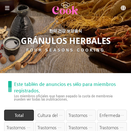
Sketchbook5, 스케치북5
Skip to menu
한약 건강 보양음식
GRÁNULOS HERBALES
FOUR SEASONS COOKING
Este tablón de anuncios es sólo para miembros
registrados.
Los miembros oficiales que hayan pagado la cuota de membresía
pueden ver todas las publicaciones.
Total
Cultura del Herbolario
Trastornos de la cabeza
Enfermedad mental
Trastornos oculares
Trastornos nasales
Trastornos orales
Trastornos dentales