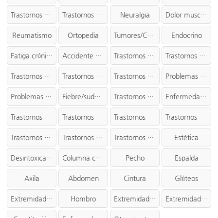
Trastornos auditivos
Trastornos de la garganta
Neuralgia
Dolor muscular
Reumatismo
Ortopedia
Tumores/Cáncer
Endocrino
Fatiga crónica
Accidente cerebrovascular/Parkinson
Trastornos cutáneos
Trastornos pediátricos
Trastornos ginecológicos
Trastornos reproductivos
Trastornos anales
Problemas intestinales/urinarios
Problemas sanguíneos/linfáticos
Fiebre/sudor/frío
Trastornos hepáticos
Enfermedades cardiovasculares
Trastornos pulmonares
Trastornos renales
Trastornos de la vesícula biliar
Trastornos del intestino delgado/intestino grueso
Trastornos gastrointestinales
Trastornos de la vejiga
Trastornos del bazo/páncreas/apéndice
Estética
Desintoxicación
Columna cervical
Pecho
Espalda
Axila
Abdomen
Cintura
Glúteos
Extremidades
Hombro
Extremidad superior
Extremidad inferior