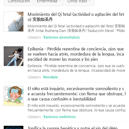
Constitución
Enfermedad infecciosa
Otros trastornos
Movimiento del Qi fetal (actividad o agitación del fet
o) 安胎如圣丹
Movimiento del Qi fetal (actividad o agitación del feto) 安胎如
圣丹 Antai Rusheng Dan (安胎如圣丹) Traducción literal: “Píldo
ra Sagrada para Calmar el Feto” Fuente: Shèshēng Zhòngmiào
Category :
Trastornos ginecológicos
fāng (Maravillosas Prescripciones para Conservar la Vida),...
Epilepsia - Pérdida repentina de conciencia, ojos que
se vuelven hacia atrás, mordedura de la lengua, inca
pacidad de mover las manos y los pies
Epilepsia - Pérdida repentina de conciencia, ojos que se vuelv
en hacia atrás, mordedura de la lengua, incapacidad de move
r las manos y los pies Epilepsia - Pérdida repentina de concien
Category :
Neuralgia
cia, ojos que se vuelven hacia atrás, mordedura de la len...
El niño está inquieto, excesivamente somnoliento y s
e acuesta frecuentemente; con flema que obstruye, l
o que causa confusión e inestabilidad
El niño está inquieto, excesivamente somnoliento y se acuesta
frecuentemente; con flema que obstruye, lo que causa confus
ión e inestabilidad El niño está inquieto, excesivamente somno
Category :
Trastornos pediátricos
liento y se acuesta frecuentemente; con flema que obstruy
e...
Tonifica la sangre hepática y nutre el yin del riñón