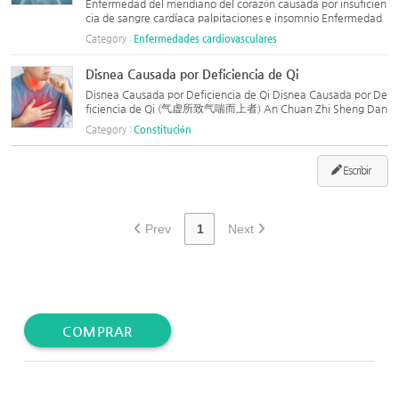
Enfermedad del meridiano del corazón causada por insuficien
cia de sangre cardíaca palpitaciones e insomnio Enfermedad
del meridiano del corazón causada por insuficiencia de sangre
Category :
Enfermedades cardiovasculares
cardíaca palpitaciones e insomnio 心血少所致心经之病，怔
忡、...
Disnea Causada por Deficiencia de Qi
Disnea Causada por Deficiencia de Qi Disnea Causada por De
ficiencia de Qi (气虚所致气喘而上者) An Chuan Zhi Sheng Dan
(安喘至圣丹, Píldora Suprema para Aliviar la Disnea) Prescripc
Category :
Constitución
ión (Ingredientes): 人参 (Rén Shēn) – Ginseng (La dosis debe ...
Escribir
Prev
1
Next
COMPRAR