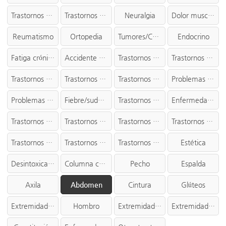
Trastornos auditivos
Trastornos de la garganta
Neuralgia
Dolor muscular
Reumatismo
Ortopedia
Tumores/Cáncer
Endocrino
Fatiga crónica
Accidente cerebrovascular/Parkinson
Trastornos cutáneos
Trastornos pediátricos
Trastornos ginecológicos
Trastornos reproductivos
Trastornos anales
Problemas intestinales/urinarios
Problemas sanguíneos/linfáticos
Fiebre/sudor/frío
Trastornos hepáticos
Enfermedades cardiovasculares
Trastornos pulmonares
Trastornos renales
Trastornos de la vesícula biliar
Trastornos del intestino delgado/intestino grueso
Trastornos gastrointestinales
Trastornos de la vejiga
Trastornos del bazo/páncreas/apéndice
Estética
Desintoxicación
Columna cervical
Pecho
Espalda
Axila
Abdomen
Cintura
Glúteos
Extremidades
Hombro
Extremidad superior
Extremidad inferior