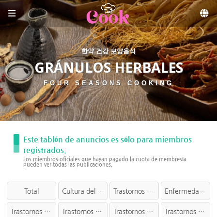
Sketchbook5, 스케치북5
Skip to menu
한약 건강 보양음식
GRÁNULOS HERBALES
FOUR SEASONS COOKING
Este tablón de anuncios es sólo para miembros
registrados.
Los miembros oficiales que hayan pagado la cuota de membresía
pueden ver todas las publicaciones.
Total
Cultura del Herbolario
Trastornos de la cabeza
Enfermedad mental
Trastornos oculares
Trastornos nasales
Trastornos orales
Trastornos dentales