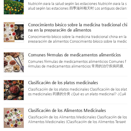
Nutrición para la salud según las estaciones Nutrición para la s
alud según las estaciones 四季滋补顺天时 Los antiguos decían:
“El ser humano nace de la energía del cielo y la tierra, y se for
ma a través de los cambios de las cuatro estacione...
Conocimiento básico sobre la medicina tradicional chi
na en la preparación de alimentos
Conocimiento básico sobre la medicina tradicional china en la
preparación de alimentos Conocimiento básico sobre la medic
ina tradicional china en la preparación de alimentos 药膳的常
识您要了解吗？ La medicina en la cocina (薬膳) utiliza hier...
Comunes fórmulas de medicamentos alimenticios
Comunes fórmulas de medicamentos alimenticios Comunes f
órmulas de medicamentos alimenticios 常用的治疗疾病药膳，
按其功效又可分为 para el tratamiento de enfermedades, clasif
icadas por su efecto: 1. Fórmulas para liberar el exterior (解表
药膳)...
Clasificación de los platos medicinales
Clasificación de los platos medicinales Clasificación de los plat
os medicinales 药膳的分类 ¿Qué es un plato medicinal? ¿Cuál
es son adecuados para ti? Los expertos de los cinco hospitales
te lo explican Fuente: Gobierno: Hoy en Minhang – 20 d...
Clasificación de los Alimentos Medicinales
Clasificación de los Alimentos Medicinales Clasificación de los
Alimentos Medicinales (Clasificación de los Alimentos Terapé
uticos) 药膳的分类 Fecha de publicación: 8 de abril de 2016 Fu