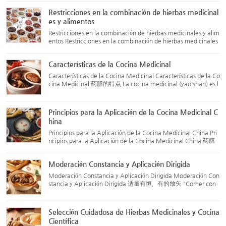
ente: Asociación China de Investigación sobre Alimentos...
Restricciones en la combinación de hierbas medicinal
es y alimentos
Restricciones en la combinación de hierbas medicinales y alim
entos Restricciones en la combinación de hierbas medicinales
y alimentos 药膳的配伍禁忌 Las combinaciones prohibidas de
hierbas medicinales y alimentos son basadas en la experienc
Características de la Cocina Medicinal
i...
Características de la Cocina Medicinal Características de la Co
cina Medicinal 药膳的特点 La cocina medicinal (yao shan) es l
a combinación ingeniosa de hierbas tradicionales chinas y ali
mentos, creando platos que funcionan tanto como comida
c...
Principios para la Aplicación de la Cocina Medicinal C
hina
Principios para la Aplicación de la Cocina Medicinal China Pri
ncipios para la Aplicación de la Cocina Medicinal China 药膳
的应用原则 La cocina medicinal china tiene múltiples funcione
s, como el mantenimiento de la salud, la prevención de enf...
Moderación Constancia y Aplicación Dirigida
Moderación Constancia y Aplicación Dirigida Moderación Con
stancia y Aplicación Dirigida 适量有恒，有的放矢 "Comer con
moderación" es un principio importante en la medicina tradici
onal china (MTC) para el cuidado de la salud, y lo mismo se a
p...
Selección Cuidadosa de Hierbas Medicinales y Cocina
Científica