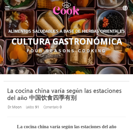
Sketchbook5, 스케치북5
Skip to menu
ALIMENTOS SALUDABLES A BASE DE HIERBAS ORIENTALES
CULTURA GASTRONÓMICA
FOUR SEASONS COOKING
La cocina china varía según las estaciones
del año 中国饮食四季有别
Dr.Moon
Leídos
91
Comentario
0
La cocina china varía según las estaciones del año