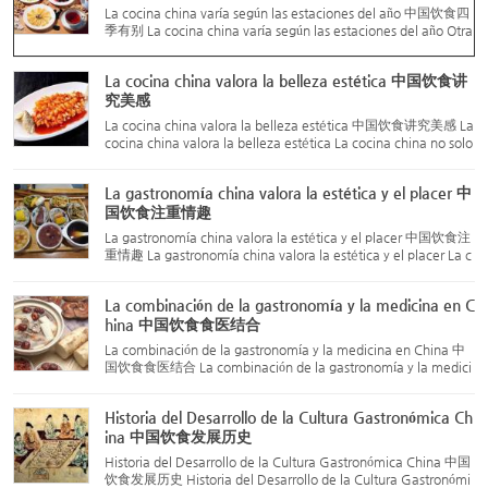
La cocina china varía según las estaciones del año 中国饮食四
季有别 La cocina china varía según las estaciones del año Otra
característica destacada de la cocina china es que se adapta
a las estaciones del año. Desde la antigüedad, China ha ...
La cocina china valora la belleza estética 中国饮食讲
究美感
La cocina china valora la belleza estética 中国饮食讲究美感 La
cocina china valora la belleza estética La cocina china no solo
destaca por su técnica culinaria refinada, sino también por su
tradición de valorar la belleza estética de los pla...
La gastronomía china valora la estética y el placer 中
国饮食注重情趣
La gastronomía china valora la estética y el placer 中国饮食注
重情趣 La gastronomía china valora la estética y el placer La c
ocina china ha enfatizado el gusto y el placer desde tiempos a
ntiguos. No solo exige color, aroma y sabor en los pla...
La combinación de la gastronomía y la medicina en C
hina 中国饮食食医结合
La combinación de la gastronomía y la medicina en China 中
国饮食食医结合 La combinación de la gastronomía y la medici
na en China La técnica culinaria china está estrechamente rel
acionada con el cuidado de la salud. Desde hace miles de año
Historia del Desarrollo de la Cultura Gastronómica Ch
s, ...
ina 中国饮食发展历史
Historia del Desarrollo de la Cultura Gastronómica China 中国
饮食发展历史 Historia del Desarrollo de la Cultura Gastronómi