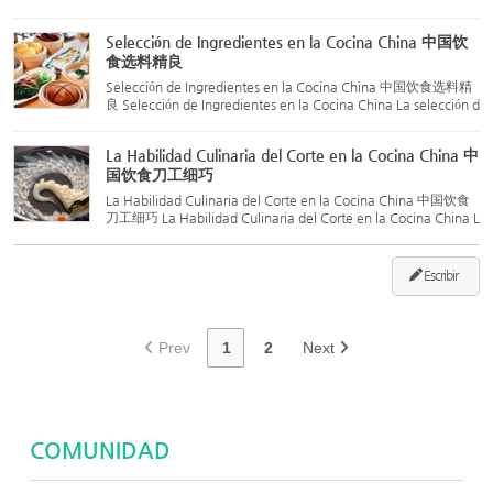
ca China You Chao Shi (有巢氏) En esta época, las personas n
o sabían encender fuego de forma intencionada ni cocinar a
Selección de Ingredientes en la Cocina China 中国饮
l...
食选料精良
Selección de Ingredientes en la Cocina China 中国饮食选料精
良 Selección de Ingredientes en la Cocina China La selección d
e ingredientes es una habilidad fundamental de los chefs chin
os, y constituye la base para preparar una excelente comid
La Habilidad Culinaria del Corte en la Cocina China 中
a...
国饮食刀工细巧
La Habilidad Culinaria del Corte en la Cocina China 中国饮食
刀工细巧 La Habilidad Culinaria del Corte en la Cocina China L
a habilidad con el cuchillo se refiere a la técnica de los chefs p
ara tratar los ingredientes, transformándolos en form...
Escribir
Prev
1
2
Next
COMUNIDAD