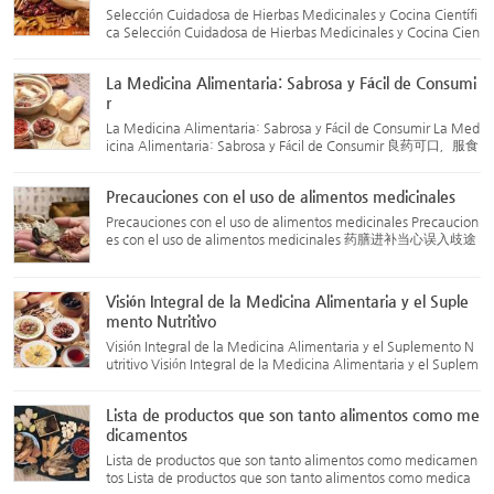
Selección Cuidadosa de Hierbas Medicinales y Cocina Científi
ca Selección Cuidadosa de Hierbas Medicinales y Cocina Cien
tífica 优选药材，科学烹制 La selección de hierbas medicinales
sigue el principio de “tratamiento basado en la diferenciaci...
La Medicina Alimentaria: Sabrosa y Fácil de Consumi
r
La Medicina Alimentaria: Sabrosa y Fácil de Consumir La Med
icina Alimentaria: Sabrosa y Fácil de Consumir 良药可口，服食
方便 Los ingredientes utilizados en la medicina alimentaria su
elen ser productos que tienen tanto propiedades medicinale
Precauciones con el uso de alimentos medicinales
s...
Precauciones con el uso de alimentos medicinales Precaucion
es con el uso de alimentos medicinales 药膳进补当心误入歧途
Cada año, después de la llegada del otoño, algunas personas
débiles o de salud delicada tienen la costumbre de preparar a
l...
Visión Integral de la Medicina Alimentaria y el Suple
mento Nutritivo
Visión Integral de la Medicina Alimentaria y el Suplemento N
utritivo Visión Integral de la Medicina Alimentaria y el Suplem
ento Nutritivo 药膳滋补面面观 ¿Qué es el suplemento nutritiv
o? En términos sencillos, el suplemento nutritivo se refie...
Lista de productos que son tanto alimentos como me
dicamentos
Lista de productos que son tanto alimentos como medicamen
tos Lista de productos que son tanto alimentos como medica