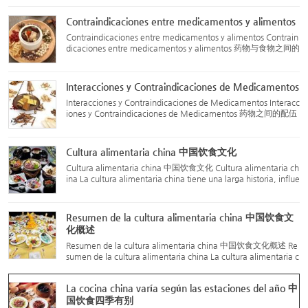
mentos 药食同源品，可用于保健食品的物品及保健食品禁用物
品 Los siguientes productos pueden usarse tanto como alimen
Contraindicaciones entre medicamentos y alimentos
tos como med...
Contraindicaciones entre medicamentos y alimentos Contrain
dicaciones entre medicamentos y alimentos 药物与食物之间的
配伍禁忌 Carne de cerdo (猪肉) no debe combinarse con: Ciru
elas de Umei (乌梅, Prunus mume) Raíz de Platycodon (桔梗,
Platyco...
Interacciones y Contraindicaciones de Medicamentos
Interacciones y Contraindicaciones de Medicamentos Interacc
iones y Contraindicaciones de Medicamentos 药物之间的配伍
禁忌 Las interacciones y contraindicaciones de los medicamen
tos siguen las "dieciocho reacciones" y "diecinueve advertenci
as"...
Cultura alimentaria china 中国饮食文化
Cultura alimentaria china 中国饮食文化 Cultura alimentaria ch
ina La cultura alimentaria china tiene una larga historia, influe
nciada por varios factores como la filosofía del yin-yang y los c
inco elementos en la educación de la cultura tradi...
Resumen de la cultura alimentaria china 中国饮食文
化概述
Resumen de la cultura alimentaria china 中国饮食文化概述 Re
sumen de la cultura alimentaria china La cultura alimentaria c
hina tiene una profunda y vasta relación con la literatura, el ar
te, la comida y los niveles de vida. Desde una perspect...
La cocina china varía según las estaciones del año 中
国饮食四季有别