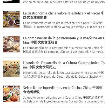
cocina china valora la belleza estética La cocina china no solo
destaca por su técnica culinaria refinada, sino también por su
tradición de valorar la belleza estética de los pla...
La gastronomía china valora la estética y el placer 中
国饮食注重情趣
La gastronomía china valora la estética y el placer 中国饮食注
重情趣 La gastronomía china valora la estética y el placer La c
ocina china ha enfatizado el gusto y el placer desde tiempos a
ntiguos. No solo exige color, aroma y sabor en los pla...
La combinación de la gastronomía y la medicina en C
hina 中国饮食食医结合
La combinación de la gastronomía y la medicina en China 中
国饮食食医结合 La combinación de la gastronomía y la medici
na en China La técnica culinaria china está estrechamente rel
acionada con el cuidado de la salud. Desde hace miles de año
Historia del Desarrollo de la Cultura Gastronómica Ch
s, ...
ina 中国饮食发展历史
Historia del Desarrollo de la Cultura Gastronómica China 中国
饮食发展历史 Historia del Desarrollo de la Cultura Gastronómi
ca China You Chao Shi (有巢氏) En esta época, las personas n
o sabían encender fuego de forma intencionada ni cocinar a
Selección de Ingredientes en la Cocina China 中国饮
l...
食选料精良
Selección de Ingredientes en la Cocina China 中国饮食选料精
良 Selección de Ingredientes en la Cocina China La selección d
e ingredientes es una habilidad fundamental de los chefs chin