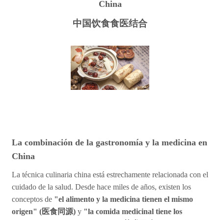
China
中
国饮
食
食
医结
合
La combinación de la gastronomía y la medicina en
China
La técnica culinaria china está estrechamente relacionada con el
cuidado de la salud. Desde hace miles de años, existen los
conceptos de
"el alimento y la medicina tienen el mismo
origen" (
医
食同源)
y
"la comida medicinal tiene los