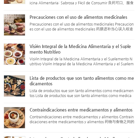
icina Alimentaria: Sabrosa y Fácil de Consumir 良药可口，服食
方便 Los ingredientes utilizados en la medicina alimentaria su
elen ser productos que tienen tanto propiedades medicinale
Precauciones con el uso de alimentos medicinales
s...
Precauciones con el uso de alimentos medicinales Precaucion
es con el uso de alimentos medicinales 药膳进补当心误入歧途
Cada año, después de la llegada del otoño, algunas personas
débiles o de salud delicada tienen la costumbre de preparar a
l...
Visión Integral de la Medicina Alimentaria y el Suple
mento Nutritivo
Visión Integral de la Medicina Alimentaria y el Suplemento N
utritivo Visión Integral de la Medicina Alimentaria y el Suplem
ento Nutritivo 药膳滋补面面观 ¿Qué es el suplemento nutritiv
o? En términos sencillos, el suplemento nutritivo se refie...
Lista de productos que son tanto alimentos como me
dicamentos
Lista de productos que son tanto alimentos como medicamen
tos Lista de productos que son tanto alimentos como medica
mentos 药食同源品，可用于保健食品的物品及保健食品禁用物
品 Los siguientes productos pueden usarse tanto como alimen
Contraindicaciones entre medicamentos y alimentos
tos como med...
Contraindicaciones entre medicamentos y alimentos Contrain
dicaciones entre medicamentos y alimentos 药物与食物之间的
配伍禁忌 Carne de cerdo (猪肉) no debe combinarse con: Ciru
elas de Umei (乌梅, Prunus mume) Raíz de Platycodon (桔梗,
Platyco...