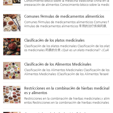
Conocimiento básico sobre la medicina tradicional china en la
preparación de alimentos Conocimiento básico sobre la medic
ina tradicional china en la preparación de alimentos 药膳的常
识您要了解吗？ La medicina en la cocina (薬膳) utiliza hier...
Comunes fórmulas de medicamentos alimenticios
Comunes fórmulas de medicamentos alimenticios Comunes f
órmulas de medicamentos alimenticios 常用的治疗疾病药膳，
按其功效又可分为 para el tratamiento de enfermedades, clasif
icadas por su efecto: 1. Fórmulas para liberar el exterior (解表
药膳)...
Clasificación de los platos medicinales
Clasificación de los platos medicinales Clasificación de los plat
os medicinales 药膳的分类 ¿Qué es un plato medicinal? ¿Cuál
es son adecuados para ti? Los expertos de los cinco hospitales
te lo explican Fuente: Gobierno: Hoy en Minhang – 20 d...
Clasificación de los Alimentos Medicinales
Clasificación de los Alimentos Medicinales Clasificación de los
Alimentos Medicinales (Clasificación de los Alimentos Terapé
uticos) 药膳的分类 Fecha de publicación: 8 de abril de 2016 Fu
ente: Asociación China de Investigación sobre Alimentos...
Restricciones en la combinación de hierbas medicinal
es y alimentos
Restricciones en la combinación de hierbas medicinales y alim
entos Restricciones en la combinación de hierbas medicinales
y alimentos 药膳的配伍禁忌 Las combinaciones prohibidas de
hierbas medicinales y alimentos son basadas en la experienc