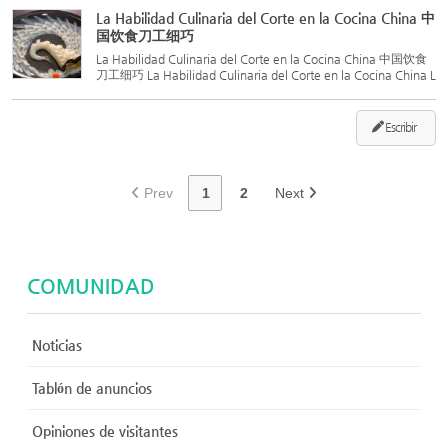
os, y constituye la base para preparar una excelente comid
La Habilidad Culinaria del Corte en la Cocina China 中
a...
国饮食刀工细巧
La Habilidad Culinaria del Corte en la Cocina China 中国饮食
刀工细巧 La Habilidad Culinaria del Corte en la Cocina China L
a habilidad con el cuchillo se refiere a la técnica de los chefs p
ara tratar los ingredientes, transformándolos en form...
Escribir
Prev
1
2
Next
COMUNIDAD
Noticias
Tablón de anuncios
Opiniones de visitantes