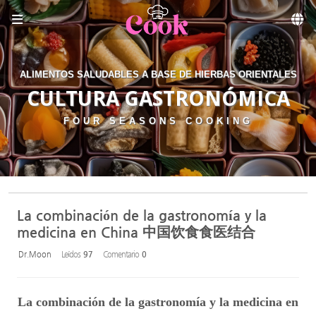
Sketchbook5, 스케치북5
Skip to menu
ALIMENTOS SALUDABLES A BASE DE HIERBAS ORIENTALES
CULTURA GASTRONÓMICA
FOUR SEASONS COOKING
La combinación de la gastronomía y la
medicina en China 中国饮食食医结合
Dr.Moon
Leídos
97
Comentario
0
La combinación de la gastronomía y la medicina en