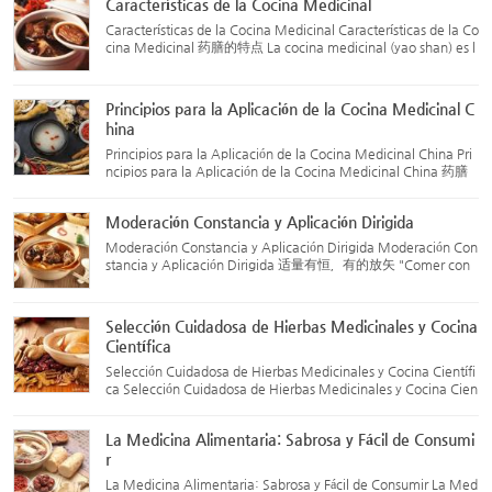
Características de la Cocina Medicinal
i...
Características de la Cocina Medicinal Características de la Co
cina Medicinal 药膳的特点 La cocina medicinal (yao shan) es l
a combinación ingeniosa de hierbas tradicionales chinas y ali
mentos, creando platos que funcionan tanto como comida
c...
Principios para la Aplicación de la Cocina Medicinal C
hina
Principios para la Aplicación de la Cocina Medicinal China Pri
ncipios para la Aplicación de la Cocina Medicinal China 药膳
的应用原则 La cocina medicinal china tiene múltiples funcione
s, como el mantenimiento de la salud, la prevención de enf...
Moderación Constancia y Aplicación Dirigida
Moderación Constancia y Aplicación Dirigida Moderación Con
stancia y Aplicación Dirigida 适量有恒，有的放矢 "Comer con
moderación" es un principio importante en la medicina tradici
onal china (MTC) para el cuidado de la salud, y lo mismo se a
p...
Selección Cuidadosa de Hierbas Medicinales y Cocina
Científica
Selección Cuidadosa de Hierbas Medicinales y Cocina Científi
ca Selección Cuidadosa de Hierbas Medicinales y Cocina Cien
tífica 优选药材，科学烹制 La selección de hierbas medicinales
sigue el principio de “tratamiento basado en la diferenciaci...
La Medicina Alimentaria: Sabrosa y Fácil de Consumi
r
La Medicina Alimentaria: Sabrosa y Fácil de Consumir La Med