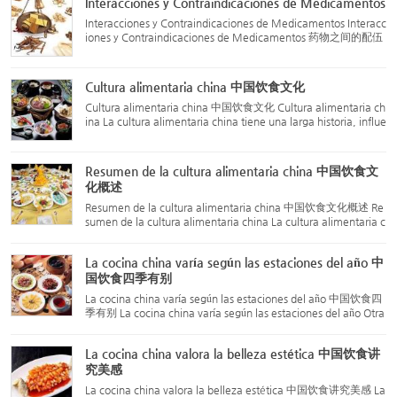
Interacciones y Contraindicaciones de Medicamentos
Interacciones y Contraindicaciones de Medicamentos Interacc
iones y Contraindicaciones de Medicamentos 药物之间的配伍
禁忌 Las interacciones y contraindicaciones de los medicamen
tos siguen las "dieciocho reacciones" y "diecinueve advertenci
as"...
Cultura alimentaria china 中国饮食文化
Cultura alimentaria china 中国饮食文化 Cultura alimentaria ch
ina La cultura alimentaria china tiene una larga historia, influe
nciada por varios factores como la filosofía del yin-yang y los c
inco elementos en la educación de la cultura tradi...
Resumen de la cultura alimentaria china 中国饮食文
化概述
Resumen de la cultura alimentaria china 中国饮食文化概述 Re
sumen de la cultura alimentaria china La cultura alimentaria c
hina tiene una profunda y vasta relación con la literatura, el ar
te, la comida y los niveles de vida. Desde una perspect...
La cocina china varía según las estaciones del año 中
国饮食四季有别
La cocina china varía según las estaciones del año 中国饮食四
季有别 La cocina china varía según las estaciones del año Otra
característica destacada de la cocina china es que se adapta
a las estaciones del año. Desde la antigüedad, China ha ...
La cocina china valora la belleza estética 中国饮食讲
究美感
La cocina china valora la belleza estética 中国饮食讲究美感 La