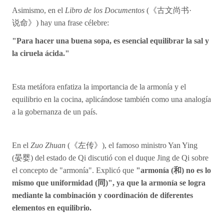
Asimismo, en el
Libro de los Documentos
(
《古文
尚书
·
说
命》) hay una frase célebre:
"Para hacer una buena sopa, es esencial equilibrar la sal y
la ciruela ácida."
Esta metáfora enfatiza la importancia de la armonía y el
equilibrio en la cocina, aplicándose también como una analogía
a la gobernanza de un país.
En el
Zuo Zhuan
(
《左
传
》), el famoso ministro Yan Ying
(晏
婴
) del estado de Qi discutió con el duque Jing de Qi sobre
el concepto de "armonía". Explicó que
"armonía (
和) no es lo
mismo que uniformidad (同)", ya que la armonía se logra
mediante la combinación y coordinación de diferentes
elementos en equilibrio.