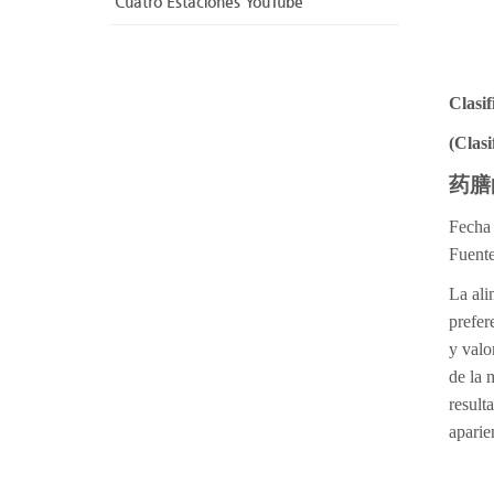
Cuatro Estaciones YouTube
Clasif
(Clasi
药膳
Fecha 
Fuente
La ali
prefer
y valo
de la 
result
aparie