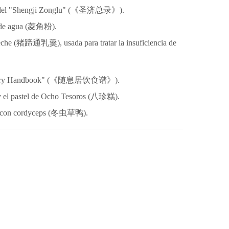
el "Shengji Zonglu" (《
圣济总录
》).
 de agua (菱角粉).
che (
猪蹄通乳羹), usada para tratar la insuficiencia de
ary Handbook" (《
随
息居
饮
食
谱
》).
y el pastel de Ocho Tesoros (
八珍糕).
 con cordyceps (
冬虫草
鸭
).