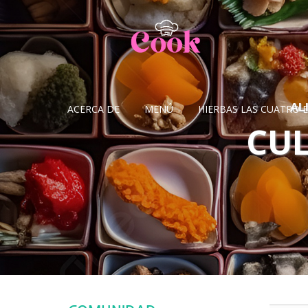
Sketchbook5, 스케치북5
Sketchbook5, 스케치북5
AL
ACERCA DE
MENÚ
HIERBAS LAS CUATRO 
CU