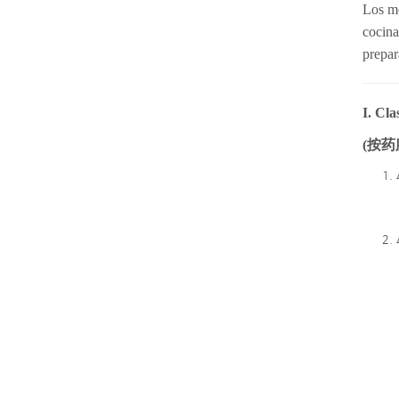
Los mé
cocina
prepar
I. Cla
(
按
药