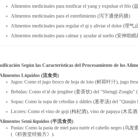
Alimentos medicinales para tonificar el yang y expulsar el frío (
Alimentos medicinales para el estreñimiento (
泻
下通便
药
膳)
Alimentos medicinales para regular el qi y aliviar el dolor (
理
气
Alimentos medicinales para calmar y ayudar al sueño (
安神助眠
asificación Según las Características del Procesamiento de los Alim
Alimentos Líquidos (
流食
类
)
Jugos: Como el jugo fresco de hoja de loto (
鲜
荷叶汁), jugo fresco
Bebidas: Como el té de jengibre (
姜茶
饮
) del "Shengji Zonglu" (
Sopas: Como la sopa de cebollas y dátiles (
葱
枣汤
) del "Qianjin
Licores: Como el vino de goji (
枸杞酒), vino de papaya (木瓜酒)
Alimentos Semi-líquidos (
半流食
类
)
Pastas: Como la pasta de miel para nutrir el cabello negro (
乌发
蜜
(《
积
善堂
经验
方》).