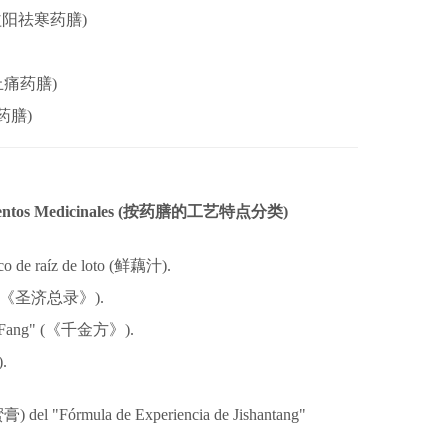
益
阳
祛寒
药
膳)
止痛
药
膳)
药
膳)
entos Medicinales (
按
药
膳的工
艺
特点分
类
)
 de raíz de loto (
鲜
藕汁).
《
圣济总录
》).
 Fang" (
《千金方》).
.
膏) del "Fórmula de Experiencia de Jishantang"