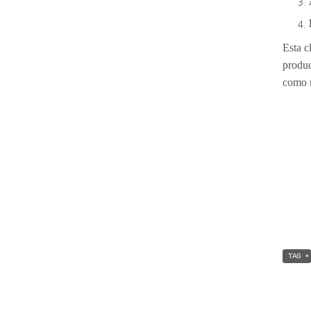
Esta c
produc
como n
TAG •