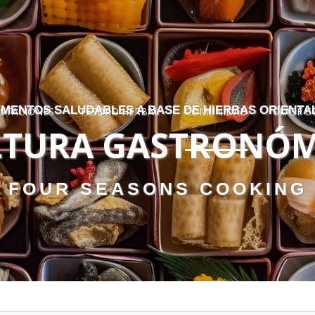
Skip to menu
IMENTOS SALUDABLES A BASE DE HIERBAS ORIENTA
ESTACIONES
TESORO HERBAL
COMUNIDAD
CLASE C
LTURA GASTRONÓM
FOUR SEASONS COOKING