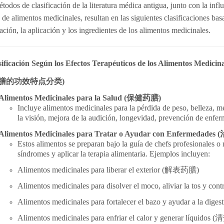
todos de clasificación de la literatura médica antigua, junto con la in
 de alimentos medicinales, resultan en las siguientes clasificaciones bas
ación, la aplicación y los ingredientes de los alimentos medicinales.
sificación Según los Efectos Terapéuticos de los Alimentos Medicina
膳的功效特点分
类
)
Alimentos Medicinales para la Salud (
保健
药
膳)
Incluye alimentos medicinales para la pérdida de peso, belleza, me
la visión, mejora de la audición, longevidad, prevención de enfe
Alimentos Medicinales para Tratar o Ayudar con Enfermedades (
Estos alimentos se preparan bajo la guía de chefs profesionales o m
síndromes y aplicar la terapia alimentaria. Ejemplos incluyen:
Alimentos medicinales para liberar el exterior (
解表
药
膳)
Alimentos medicinales para disolver el moco, aliviar la tos y contr
Alimentos medicinales para fortalecer el bazo y ayudar a la digest
Alimentos medicinales para enfriar el calor y generar líquidos (
清