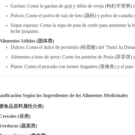
Gachas: Como la gachas de goji y riñón de oveja (
枸杞羊
肾
粥) d
Polvos: Como el polvo de raíz de loto (
藕粉) y polvo de castaña
Sopas espesas: Como la sopa de pata de cerdo para aumentar la le
leche posparto.
Alimentos Sólidos (
固体
类
)
Dulces: Como el dulce de persimón (
柿
霜糖) del "Suixi Ju Diet
Alimentos a base de arroz: Como los pasteles de Poria (
茯苓
饼
) 
Platos: Como el pescado con toones fragantes (
香椿
鱼
) y el pato
lasificación Según los Ingredientes de los Alimentos Medicinales
膳食品原料
属
性分
类
)
Cereales (
谷
类
)
Verduras (
蔬菜
类
)