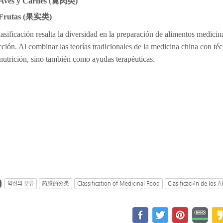
Aves y Carnes (
禽肉
类
)
Frutas (
果
实类
)
lasificación resalta la diversidad en la preparación de alimentos medici
ción. Al combinar las teorías tradicionales de la medicina china con téc
utrición, sino también como ayudas terapéuticas.
약선의 분류
药膳的分类
Classification of Medicinal Food
Clasificación de los 