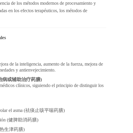
fluencia de los métodos modernos de procesamiento y
adas en los efectos terapéuticos, los métodos de
les
jora de la inteligencia, aumento de la fuerza, mejora de
rmedades y antienvejecimiento.
治病或
辅
助治
疗药
膳)
édicos clínicos, siguiendo el principio de distinguir los
olar el asma (
祛痰止咳平喘
药
膳)
ión (
健脾助消
药
膳)
热
生津
药
膳)