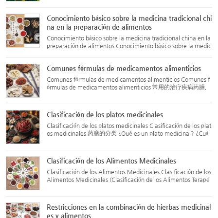
ma a través de los cambios de las cuatro estacione...
Conocimiento básico sobre la medicina tradicional chi
na en la preparación de alimentos
Conocimiento básico sobre la medicina tradicional china en la
preparación de alimentos Conocimiento básico sobre la medic
ina tradicional china en la preparación de alimentos 药膳的常
识您要了解吗？ La medicina en la cocina (薬膳) utiliza hier...
Comunes fórmulas de medicamentos alimenticios
Comunes fórmulas de medicamentos alimenticios Comunes f
órmulas de medicamentos alimenticios 常用的治疗疾病药膳，
按其功效又可分为 para el tratamiento de enfermedades, clasif
icadas por su efecto: 1. Fórmulas para liberar el exterior (解表
药膳)...
Clasificación de los platos medicinales
Clasificación de los platos medicinales Clasificación de los plat
os medicinales 药膳的分类 ¿Qué es un plato medicinal? ¿Cuál
es son adecuados para ti? Los expertos de los cinco hospitales
te lo explican Fuente: Gobierno: Hoy en Minhang – 20 d...
Clasificación de los Alimentos Medicinales
Clasificación de los Alimentos Medicinales Clasificación de los
Alimentos Medicinales (Clasificación de los Alimentos Terapé
uticos) 药膳的分类 Fecha de publicación: 8 de abril de 2016 Fu
ente: Asociación China de Investigación sobre Alimentos...
Restricciones en la combinación de hierbas medicinal
es y alimentos