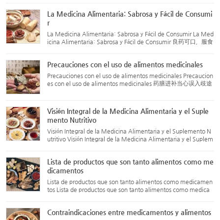
sigue el principio de “tratamiento basado en la diferenciaci...
La Medicina Alimentaria: Sabrosa y Fácil de Consumi
r
La Medicina Alimentaria: Sabrosa y Fácil de Consumir La Med
icina Alimentaria: Sabrosa y Fácil de Consumir 良药可口，服食
方便 Los ingredientes utilizados en la medicina alimentaria su
elen ser productos que tienen tanto propiedades medicinale
Precauciones con el uso de alimentos medicinales
s...
Precauciones con el uso de alimentos medicinales Precaucion
es con el uso de alimentos medicinales 药膳进补当心误入歧途
Cada año, después de la llegada del otoño, algunas personas
débiles o de salud delicada tienen la costumbre de preparar a
l...
Visión Integral de la Medicina Alimentaria y el Suple
mento Nutritivo
Visión Integral de la Medicina Alimentaria y el Suplemento N
utritivo Visión Integral de la Medicina Alimentaria y el Suplem
ento Nutritivo 药膳滋补面面观 ¿Qué es el suplemento nutritiv
o? En términos sencillos, el suplemento nutritivo se refie...
Lista de productos que son tanto alimentos como me
dicamentos
Lista de productos que son tanto alimentos como medicamen
tos Lista de productos que son tanto alimentos como medica
mentos 药食同源品，可用于保健食品的物品及保健食品禁用物
品 Los siguientes productos pueden usarse tanto como alimen
Contraindicaciones entre medicamentos y alimentos
tos como med...