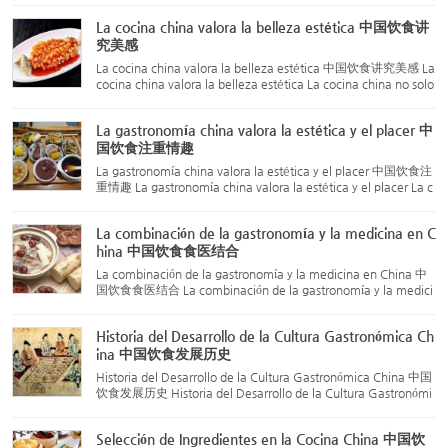
a las estaciones del año. Desde la antigüedad, China ha ...
La cocina china valora la belleza estética 中国饮食讲
究美感
La cocina china valora la belleza estética 中国饮食讲究美感 La
cocina china valora la belleza estética La cocina china no solo
destaca por su técnica culinaria refinada, sino también por su
tradición de valorar la belleza estética de los pla...
La gastronomía china valora la estética y el placer 中
国饮食注重情趣
La gastronomía china valora la estética y el placer 中国饮食注
重情趣 La gastronomía china valora la estética y el placer La c
ocina china ha enfatizado el gusto y el placer desde tiempos a
ntiguos. No solo exige color, aroma y sabor en los pla...
La combinación de la gastronomía y la medicina en C
hina 中国饮食食医结合
La combinación de la gastronomía y la medicina en China 中
国饮食食医结合 La combinación de la gastronomía y la medici
na en China La técnica culinaria china está estrechamente rel
acionada con el cuidado de la salud. Desde hace miles de año
Historia del Desarrollo de la Cultura Gastronómica Ch
s, ...
ina 中国饮食发展历史
Historia del Desarrollo de la Cultura Gastronómica China 中国
饮食发展历史 Historia del Desarrollo de la Cultura Gastronómi
ca China You Chao Shi (有巢氏) En esta época, las personas n
o sabían encender fuego de forma intencionada ni cocinar a
Selección de Ingredientes en la Cocina China 中国饮
l...