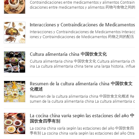
Contraindicaciones entre medicamentos y alimentos Contrain
dicaciones entre medicamentos y alimentos 药物与食物之间的
配伍禁忌 Carne de cerdo (猪肉) no debe combinarse con: Ciru
elas de Umei (乌梅, Prunus mume) Raíz de Platycodon (桔梗,
Platyco...
Interacciones y Contraindicaciones de Medicamentos
Interacciones y Contraindicaciones de Medicamentos Interacc
iones y Contraindicaciones de Medicamentos 药物之间的配伍
禁忌 Las interacciones y contraindicaciones de los medicamen
tos siguen las "dieciocho reacciones" y "diecinueve advertenci
as"...
Cultura alimentaria china 中国饮食文化
Cultura alimentaria china 中国饮食文化 Cultura alimentaria ch
ina La cultura alimentaria china tiene una larga historia, influe
nciada por varios factores como la filosofía del yin-yang y los c
inco elementos en la educación de la cultura tradi...
Resumen de la cultura alimentaria china 中国饮食文
化概述
Resumen de la cultura alimentaria china 中国饮食文化概述 Re
sumen de la cultura alimentaria china La cultura alimentaria c
hina tiene una profunda y vasta relación con la literatura, el ar
te, la comida y los niveles de vida. Desde una perspect...
La cocina china varía según las estaciones del año 中
国饮食四季有别
La cocina china varía según las estaciones del año 中国饮食四
季有别 La cocina china varía según las estaciones del año Otra
característica destacada de la cocina china es que se adapta