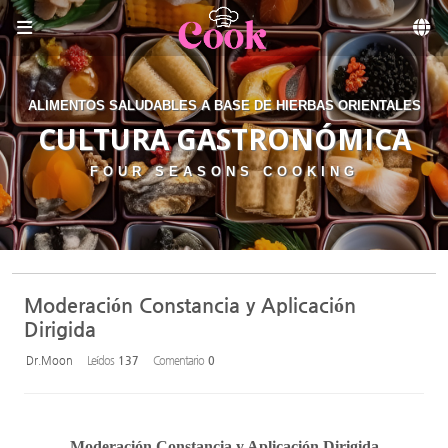
Sketchbook5, 스케치북5
Skip to menu
ALIMENTOS SALUDABLES A BASE DE HIERBAS ORIENTALES
CULTURA GASTRONÓMICA
FOUR SEASONS COOKING
Moderación Constancia y Aplicación
Dirigida
Dr.Moon
Leídos
137
Comentario
0
Moderación Constancia y Aplicación Dirigida