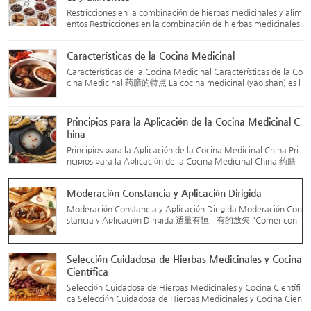
Restricciones en la combinación de hierbas medicinales y alim
entos Restricciones en la combinación de hierbas medicinales
y alimentos 药膳的配伍禁忌 Las combinaciones prohibidas de
hierbas medicinales y alimentos son basadas en la experienc
Características de la Cocina Medicinal
i...
Características de la Cocina Medicinal Características de la Co
cina Medicinal 药膳的特点 La cocina medicinal (yao shan) es l
a combinación ingeniosa de hierbas tradicionales chinas y ali
mentos, creando platos que funcionan tanto como comida
c...
Principios para la Aplicación de la Cocina Medicinal C
hina
Principios para la Aplicación de la Cocina Medicinal China Pri
ncipios para la Aplicación de la Cocina Medicinal China 药膳
的应用原则 La cocina medicinal china tiene múltiples funcione
s, como el mantenimiento de la salud, la prevención de enf...
Moderación Constancia y Aplicación Dirigida
Moderación Constancia y Aplicación Dirigida Moderación Con
stancia y Aplicación Dirigida 适量有恒，有的放矢 "Comer con
moderación" es un principio importante en la medicina tradici
onal china (MTC) para el cuidado de la salud, y lo mismo se a
p...
Selección Cuidadosa de Hierbas Medicinales y Cocina
Científica
Selección Cuidadosa de Hierbas Medicinales y Cocina Científi
ca Selección Cuidadosa de Hierbas Medicinales y Cocina Cien
tífica 优选药材，科学烹制 La selección de hierbas medicinales