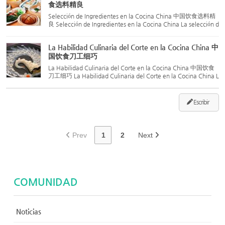
食选料精良
Selección de Ingredientes en la Cocina China 中国饮食选料精
良 Selección de Ingredientes en la Cocina China La selección d
e ingredientes es una habilidad fundamental de los chefs chin
os, y constituye la base para preparar una excelente comid
La Habilidad Culinaria del Corte en la Cocina China 中
a...
国饮食刀工细巧
La Habilidad Culinaria del Corte en la Cocina China 中国饮食
刀工细巧 La Habilidad Culinaria del Corte en la Cocina China L
a habilidad con el cuchillo se refiere a la técnica de los chefs p
ara tratar los ingredientes, transformándolos en form...
Escribir
Prev
1
2
Next
COMUNIDAD
Noticias