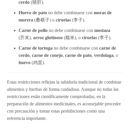
cerdo
(
猪肝).
Huevo de pato
no debe combinarse con
moras de
morera
(
桑椹子) o
ciruelas
(李子).
Carne de pollo
no debe combinarse con
mostaza
(
芥末),
arroz glutinoso
(糯米), o
ciruelas
(李子).
Carne de tortuga
no debe combinarse con
carne de
cerdo
,
carne de conejo
,
carne de pato
,
verdolaga
, o
huevo
(
鸡
蛋).
Estas restricciones reflejan la sabiduría tradicional de combinar
alimentos y hierbas de forma cuidadosa. Aunque no todas las
restricciones están científicamente comprobadas, en la
preparación de alimentos medicinales, es aconsejable proceder
con precaución y tomar estas prohibiciones como una
referencia importante.