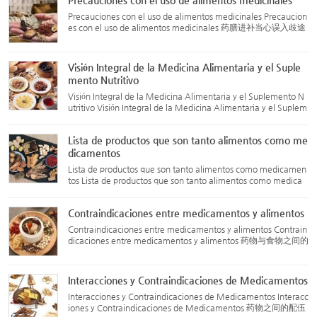
Precauciones con el uso de alimentos medicinales
s...
Precauciones con el uso de alimentos medicinales Precaucion
es con el uso de alimentos medicinales 药膳进补当心误入歧途
Cada año, después de la llegada del otoño, algunas personas
débiles o de salud delicada tienen la costumbre de preparar a
l...
Visión Integral de la Medicina Alimentaria y el Suple
mento Nutritivo
Visión Integral de la Medicina Alimentaria y el Suplemento N
utritivo Visión Integral de la Medicina Alimentaria y el Suplem
ento Nutritivo 药膳滋补面面观 ¿Qué es el suplemento nutritiv
o? En términos sencillos, el suplemento nutritivo se refie...
Lista de productos que son tanto alimentos como me
dicamentos
Lista de productos que son tanto alimentos como medicamen
tos Lista de productos que son tanto alimentos como medica
mentos 药食同源品，可用于保健食品的物品及保健食品禁用物
品 Los siguientes productos pueden usarse tanto como alimen
Contraindicaciones entre medicamentos y alimentos
tos como med...
Contraindicaciones entre medicamentos y alimentos Contrain
dicaciones entre medicamentos y alimentos 药物与食物之间的
配伍禁忌 Carne de cerdo (猪肉) no debe combinarse con: Ciru
elas de Umei (乌梅, Prunus mume) Raíz de Platycodon (桔梗,
Platyco...
Interacciones y Contraindicaciones de Medicamentos
Interacciones y Contraindicaciones de Medicamentos Interacc
iones y Contraindicaciones de Medicamentos 药物之间的配伍