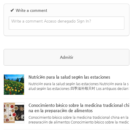
✔
Write a comment
Write a comment Acceso denegado Sign In?
Nutrición para la salud según las estaciones
Nutrición para la salud según las estaciones Nutrición para la s
alud según las estaciones 四季滋补顺天时 Los antiguos decían:
“El ser humano nace de la energía del cielo y la tierra, y se for
ma a través de los cambios de las cuatro estacione...
Conocimiento básico sobre la medicina tradicional chi
na en la preparación de alimentos
Conocimiento básico sobre la medicina tradicional china en la
preparación de alimentos Conocimiento básico sobre la medic
ina tradicional china en la preparación de alimentos 药膳的常
识您要了解吗？ La medicina en la cocina (薬膳) utiliza hier...