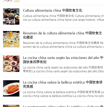
禁忌 Las interacciones y contraindicaciones de los medicamen
tos siguen las "dieciocho reacciones" y "diecinueve advertenci
as"...
Cultura alimentaria china 中国饮食文化
Cultura alimentaria china 中国饮食文化 Cultura alimentaria ch
ina La cultura alimentaria china tiene una larga historia, influe
nciada por varios factores como la filosofía del yin-yang y los c
inco elementos en la educación de la cultura tradi...
Resumen de la cultura alimentaria china 中国饮食文
化概述
Resumen de la cultura alimentaria china 中国饮食文化概述 Re
sumen de la cultura alimentaria china La cultura alimentaria c
hina tiene una profunda y vasta relación con la literatura, el ar
te, la comida y los niveles de vida. Desde una perspect...
La cocina china varía según las estaciones del año 中
国饮食四季有别
La cocina china varía según las estaciones del año 中国饮食四
季有别 La cocina china varía según las estaciones del año Otra
característica destacada de la cocina china es que se adapta
a las estaciones del año. Desde la antigüedad, China ha ...
La cocina china valora la belleza estética 中国饮食讲
究美感
La cocina china valora la belleza estética 中国饮食讲究美感 La
cocina china valora la belleza estética La cocina china no solo
destaca por su técnica culinaria refinada, sino también por su
tradición de valorar la belleza estética de los pla...
La gastronomía china valora la estética y el placer 中