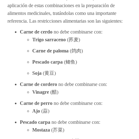
aplicación de estas combinaciones en la preparación de
alimentos medicinales, tratándolas como una importante
referencia. Las restricciones alimentarias son las siguientes:
Carne de cerdo
no debe combinarse con:
Trigo sarraceno
(
荞麦
)
Carne de paloma
(
鸽
肉)
Pescado carpa
(
鲫鱼
)
Soja
(
黄
豆)
Carne de cordero
no debe combinarse con:
Vinagre
(
醋)
Carne de perro
no debe combinarse con:
Ajo
(
蒜)
Pescado carpa
no debe combinarse con:
Mostaza
(
芥菜)