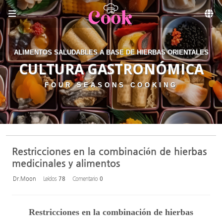
Sketchbook5, 스케치북5
Skip to menu
ALIMENTOS SALUDABLES A BASE DE HIERBAS ORIENTALES
CULTURA GASTRONÓMICA
FOUR SEASONS COOKING
Restricciones en la combinación de hierbas
medicinales y alimentos
Dr.Moon
Leídos
78
Comentario
0
Restricciones en la combinación de hierbas