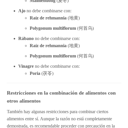
Maimendong
(
麦
冬)
Ajo
no debe combinarse con:
Raíz de rehmannia
(
地
黄
)
Polygonum multiflorum
(
何首
乌
)
Rábano
no debe combinarse con:
Raíz de rehmannia
(
地
黄
)
Polygonum multiflorum
(
何首
乌
)
Vinagre
no debe combinarse con:
Poria
(
茯苓)
Restricciones en la combinación de alimentos con
otros alimentos
También hay algunas restricciones para combinar ciertos
alimentos entre sí. Aunque la razón no está completamente
demostrada, es recomendable proceder con precaución en la