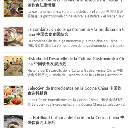
国饮食注重情趣
La gastronomía china valora la estética y el placer 中国饮食注
重情趣 La gastronomía china valora la estética y el placer La c
ocina china ha enfatizado el gusto y el placer desde tiempos a
ntiguos. No solo exige color, aroma y sabor en los pla...
La combinación de la gastronomía y la medicina en C
hina 中国饮食食医结合
La combinación de la gastronomía y la medicina en China 中
国饮食食医结合 La combinación de la gastronomía y la medici
na en China La técnica culinaria china está estrechamente rel
acionada con el cuidado de la salud. Desde hace miles de año
Historia del Desarrollo de la Cultura Gastronómica Ch
s, ...
ina 中国饮食发展历史
Historia del Desarrollo de la Cultura Gastronómica China 中国
饮食发展历史 Historia del Desarrollo de la Cultura Gastronómi
ca China You Chao Shi (有巢氏) En esta época, las personas n
o sabían encender fuego de forma intencionada ni cocinar a
Selección de Ingredientes en la Cocina China 中国饮
l...
食选料精良
Selección de Ingredientes en la Cocina China 中国饮食选料精
良 Selección de Ingredientes en la Cocina China La selección d
e ingredientes es una habilidad fundamental de los chefs chin
os, y constituye la base para preparar una excelente comid
La Habilidad Culinaria del Corte en la Cocina China 中
a...
国饮食刀工细巧