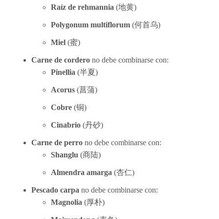
Raíz de rehmannia
(
地
黄
)
Polygonum multiflorum
(
何首
乌
)
Miel
(
蜜)
Carne de cordero
no debe combinarse con:
Pinellia
(
半夏)
Acorus
(
菖蒲)
Cobre
(
铜
)
Cinabrio
(
丹砂)
Carne de perro
no debe combinarse con:
Shanglu
(
商
陆
)
Almendra amarga
(
杏仁)
Pescado carpa
no debe combinarse con:
Magnolia
(
厚朴)