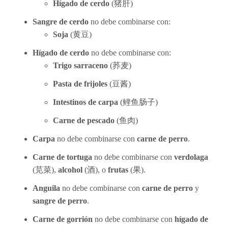
Hígado de cerdo
(
猪肝)
Sangre de cerdo
no debe combinarse con:
Soja
(
黄
豆)
Hígado de cerdo
no debe combinarse con:
Trigo sarraceno
(
荞麦
)
Pasta de frijoles
(
豆
酱
)
Intestinos de carpa
(
鲤鱼肠
子)
Carne de pescado
(
鱼
肉)
Carpa
no debe combinarse con
carne de perro
.
Carne de tortuga
no debe combinarse con
verdolaga
(
苋
菜),
alcohol
(酒), o
frutas
(果).
Anguila
no debe combinarse con
carne de perro
y
sangre de perro
.
Carne de gorrión
no debe combinarse con
hígado de