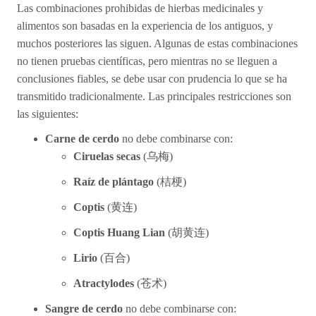
Las combinaciones prohibidas de hierbas medicinales y
alimentos son basadas en la experiencia de los antiguos, y
muchos posteriores las siguen. Algunas de estas combinaciones
no tienen pruebas científicas, pero mientras no se lleguen a
conclusiones fiables, se debe usar con prudencia lo que se ha
transmitido tradicionalmente. Las principales restricciones son
las siguientes:
Carne de cerdo
no debe combinarse con:
Ciruelas secas
(
乌
梅)
Raíz de plántago
(
桔梗)
Coptis
(
黄连
)
Coptis Huang Lian
(
胡
黄连
)
Lirio
(
百合)
Atractylodes
(
苍术
)
Sangre de cerdo
no debe combinarse con: