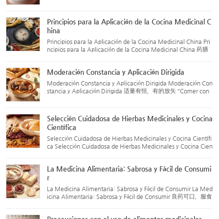
a combinación ingeniosa de hierbas tradicionales chinas y ali
mentos, creando platos que funcionan tanto como comida
c...
Principios para la Aplicación de la Cocina Medicinal C
hina
Principios para la Aplicación de la Cocina Medicinal China Pri
ncipios para la Aplicación de la Cocina Medicinal China 药膳
的应用原则 La cocina medicinal china tiene múltiples funcione
s, como el mantenimiento de la salud, la prevención de enf...
Moderación Constancia y Aplicación Dirigida
Moderación Constancia y Aplicación Dirigida Moderación Con
stancia y Aplicación Dirigida 适量有恒，有的放矢 "Comer con
moderación" es un principio importante en la medicina tradici
onal china (MTC) para el cuidado de la salud, y lo mismo se a
p...
Selección Cuidadosa de Hierbas Medicinales y Cocina
Científica
Selección Cuidadosa de Hierbas Medicinales y Cocina Científi
ca Selección Cuidadosa de Hierbas Medicinales y Cocina Cien
tífica 优选药材，科学烹制 La selección de hierbas medicinales
sigue el principio de “tratamiento basado en la diferenciaci...
La Medicina Alimentaria: Sabrosa y Fácil de Consumi
r
La Medicina Alimentaria: Sabrosa y Fácil de Consumir La Med
icina Alimentaria: Sabrosa y Fácil de Consumir 良药可口，服食
方便 Los ingredientes utilizados en la medicina alimentaria su
elen ser productos que tienen tanto propiedades medicinale