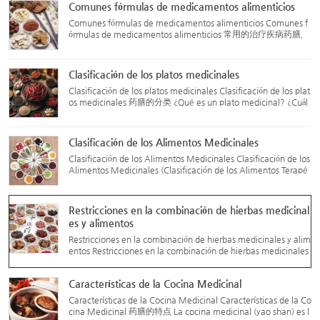
Comunes fórmulas de medicamentos alimenticios
Comunes fórmulas de medicamentos alimenticios Comunes f
órmulas de medicamentos alimenticios 常用的治疗疾病药膳，
按其功效又可分为 para el tratamiento de enfermedades, clasif
icadas por su efecto: 1. Fórmulas para liberar el exterior (解表
药膳)...
Clasificación de los platos medicinales
Clasificación de los platos medicinales Clasificación de los plat
os medicinales 药膳的分类 ¿Qué es un plato medicinal? ¿Cuál
es son adecuados para ti? Los expertos de los cinco hospitales
te lo explican Fuente: Gobierno: Hoy en Minhang – 20 d...
Clasificación de los Alimentos Medicinales
Clasificación de los Alimentos Medicinales Clasificación de los
Alimentos Medicinales (Clasificación de los Alimentos Terapé
uticos) 药膳的分类 Fecha de publicación: 8 de abril de 2016 Fu
ente: Asociación China de Investigación sobre Alimentos...
Restricciones en la combinación de hierbas medicinal
es y alimentos
Restricciones en la combinación de hierbas medicinales y alim
entos Restricciones en la combinación de hierbas medicinales
y alimentos 药膳的配伍禁忌 Las combinaciones prohibidas de
hierbas medicinales y alimentos son basadas en la experienc
Características de la Cocina Medicinal
i...
Características de la Cocina Medicinal Características de la Co
cina Medicinal 药膳的特点 La cocina medicinal (yao shan) es l