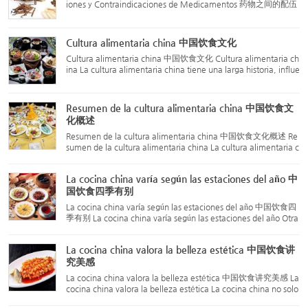
iones y Contraindicaciones de Medicamentos 药物之间的配伍
禁忌 Las interacciones y contraindicaciones de los medicamen
tos siguen las "dieciocho reacciones" y "diecinueve advertenci
as"...
Cultura alimentaria china 中国饮食文化
Cultura alimentaria china 中国饮食文化 Cultura alimentaria ch
ina La cultura alimentaria china tiene una larga historia, influe
nciada por varios factores como la filosofía del yin-yang y los c
inco elementos en la educación de la cultura tradi...
Resumen de la cultura alimentaria china 中国饮食文
化概述
Resumen de la cultura alimentaria china 中国饮食文化概述 Re
sumen de la cultura alimentaria china La cultura alimentaria c
hina tiene una profunda y vasta relación con la literatura, el ar
te, la comida y los niveles de vida. Desde una perspect...
La cocina china varía según las estaciones del año 中
国饮食四季有别
La cocina china varía según las estaciones del año 中国饮食四
季有别 La cocina china varía según las estaciones del año Otra
característica destacada de la cocina china es que se adapta
a las estaciones del año. Desde la antigüedad, China ha ...
La cocina china valora la belleza estética 中国饮食讲
究美感
La cocina china valora la belleza estética 中国饮食讲究美感 La
cocina china valora la belleza estética La cocina china no solo
destaca por su técnica culinaria refinada, sino también por su