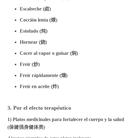
Escabeche (
卤
)
Cocción lenta (
煨)
Estofado (
炖
)
Hornear (
烧
)
Cocer al vapor o guisar (
焖
)
Freír (
炒)
Freír rápidamente (
熘
)
Freír en aceite (
炸)
3. Por el efecto terapéutico
1) Platos medicinales para fortalecer el cuerpo y la salud
(
保健强身健体
类
)