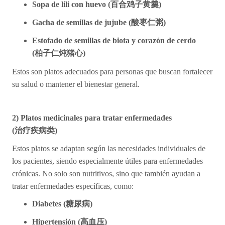
Sopa de lili con huevo (
百合
鸡
子
黄
羹)
Gacha de semillas de jujube (
酸
枣
仁粥)
Estofado de semillas de biota y corazón de cerdo
(
柏子仁
炖
猪心)
Estos son platos adecuados para personas que buscan fortalecer
su salud o mantener el bienestar general.
2) Platos medicinales para tratar enfermedades
(
治
疗
疾病
类
)
Estos platos se adaptan según las necesidades individuales de
los pacientes, siendo especialmente útiles para enfermedades
crónicas. No solo son nutritivos, sino que también ayudan a
tratar enfermedades específicas, como:
Diabetes (
糖尿病)
Hipertensión (
高血
压
)