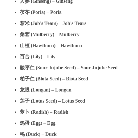
人
参
(Ginseng)
–
Ginseng
茯苓 (Poria)
–
Poria
薏米 (Job's Tears)
–
Job's Tears
桑葚 (Mulberry)
–
Mulberry
山楂 (Hawthorn)
–
Hawthorn
百合 (Lily)
–
Lily
酸
枣
仁 (Sour Jujube Seed)
–
Sour Jujube Seed
柏子仁 (Biota Seed)
–
Biota Seed
龙
眼 (Longan)
–
Longan
莲
子 (Lotus Seed)
–
Lotus Seed
萝
卜 (Radish)
–
Radish
鸡
蛋 (Egg)
–
Egg
鸭
(Duck)
–
Duck