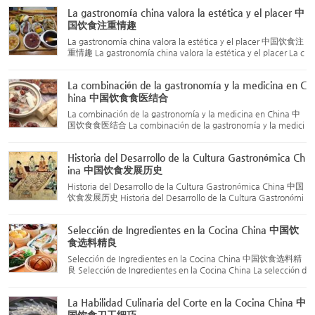
tradición de valorar la belleza estética de los pla...
La gastronomía china valora la estética y el placer 中
国饮食注重情趣
La gastronomía china valora la estética y el placer 中国饮食注
重情趣 La gastronomía china valora la estética y el placer La c
ocina china ha enfatizado el gusto y el placer desde tiempos a
ntiguos. No solo exige color, aroma y sabor en los pla...
La combinación de la gastronomía y la medicina en C
hina 中国饮食食医结合
La combinación de la gastronomía y la medicina en China 中
国饮食食医结合 La combinación de la gastronomía y la medici
na en China La técnica culinaria china está estrechamente rel
acionada con el cuidado de la salud. Desde hace miles de año
Historia del Desarrollo de la Cultura Gastronómica Ch
s, ...
ina 中国饮食发展历史
Historia del Desarrollo de la Cultura Gastronómica China 中国
饮食发展历史 Historia del Desarrollo de la Cultura Gastronómi
ca China You Chao Shi (有巢氏) En esta época, las personas n
o sabían encender fuego de forma intencionada ni cocinar a
Selección de Ingredientes en la Cocina China 中国饮
l...
食选料精良
Selección de Ingredientes en la Cocina China 中国饮食选料精
良 Selección de Ingredientes en la Cocina China La selección d
e ingredientes es una habilidad fundamental de los chefs chin
os, y constituye la base para preparar una excelente comid
La Habilidad Culinaria del Corte en la Cocina China 中
a...