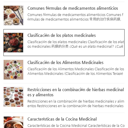
识您要了解吗？ La medicina en la cocina (薬膳) utiliza hier...
Comunes fórmulas de medicamentos alimenticios
Comunes fórmulas de medicamentos alimenticios Comunes f
órmulas de medicamentos alimenticios 常用的治疗疾病药膳，
按其功效又可分为 para el tratamiento de enfermedades, clasif
icadas por su efecto: 1. Fórmulas para liberar el exterior (解表
药膳)...
Clasificación de los platos medicinales
Clasificación de los platos medicinales Clasificación de los plat
os medicinales 药膳的分类 ¿Qué es un plato medicinal? ¿Cuál
es son adecuados para ti? Los expertos de los cinco hospitales
te lo explican Fuente: Gobierno: Hoy en Minhang – 20 d...
Clasificación de los Alimentos Medicinales
Clasificación de los Alimentos Medicinales Clasificación de los
Alimentos Medicinales (Clasificación de los Alimentos Terapé
uticos) 药膳的分类 Fecha de publicación: 8 de abril de 2016 Fu
ente: Asociación China de Investigación sobre Alimentos...
Restricciones en la combinación de hierbas medicinal
es y alimentos
Restricciones en la combinación de hierbas medicinales y alim
entos Restricciones en la combinación de hierbas medicinales
y alimentos 药膳的配伍禁忌 Las combinaciones prohibidas de
hierbas medicinales y alimentos son basadas en la experienc
Características de la Cocina Medicinal
i...
Características de la Cocina Medicinal Características de la Co