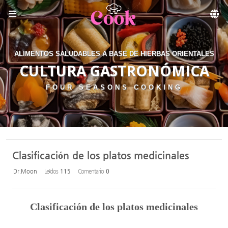
Sketchbook5, 스케치북5
Skip to menu
ALIMENTOS SALUDABLES A BASE DE HIERBAS ORIENTALES
CULTURA GASTRONÓMICA
FOUR SEASONS COOKING
Clasificación de los platos medicinales
Dr.Moon
Leídos
115
Comentario
0
Clasificación de los platos medicinales