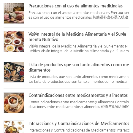
elen ser productos que tienen tanto propiedades medicinale
Precauciones con el uso de alimentos medicinales
s...
Precauciones con el uso de alimentos medicinales Precaucion
es con el uso de alimentos medicinales 药膳进补当心误入歧途
Cada año, después de la llegada del otoño, algunas personas
débiles o de salud delicada tienen la costumbre de preparar a
l...
Visión Integral de la Medicina Alimentaria y el Suple
mento Nutritivo
Visión Integral de la Medicina Alimentaria y el Suplemento N
utritivo Visión Integral de la Medicina Alimentaria y el Suplem
ento Nutritivo 药膳滋补面面观 ¿Qué es el suplemento nutritiv
o? En términos sencillos, el suplemento nutritivo se refie...
Lista de productos que son tanto alimentos como me
dicamentos
Lista de productos que son tanto alimentos como medicamen
tos Lista de productos que son tanto alimentos como medica
mentos 药食同源品，可用于保健食品的物品及保健食品禁用物
品 Los siguientes productos pueden usarse tanto como alimen
Contraindicaciones entre medicamentos y alimentos
tos como med...
Contraindicaciones entre medicamentos y alimentos Contrain
dicaciones entre medicamentos y alimentos 药物与食物之间的
配伍禁忌 Carne de cerdo (猪肉) no debe combinarse con: Ciru
elas de Umei (乌梅, Prunus mume) Raíz de Platycodon (桔梗,
Platyco...
Interacciones y Contraindicaciones de Medicamentos
Interacciones y Contraindicaciones de Medicamentos Interacc