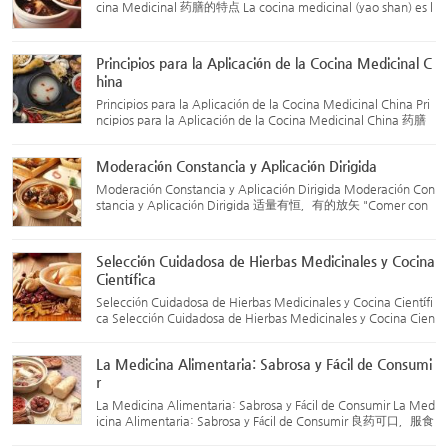
cina Medicinal 药膳的特点 La cocina medicinal (yao shan) es l
a combinación ingeniosa de hierbas tradicionales chinas y ali
mentos, creando platos que funcionan tanto como comida
c...
Principios para la Aplicación de la Cocina Medicinal C
hina
Principios para la Aplicación de la Cocina Medicinal China Pri
ncipios para la Aplicación de la Cocina Medicinal China 药膳
的应用原则 La cocina medicinal china tiene múltiples funcione
s, como el mantenimiento de la salud, la prevención de enf...
Moderación Constancia y Aplicación Dirigida
Moderación Constancia y Aplicación Dirigida Moderación Con
stancia y Aplicación Dirigida 适量有恒，有的放矢 "Comer con
moderación" es un principio importante en la medicina tradici
onal china (MTC) para el cuidado de la salud, y lo mismo se a
p...
Selección Cuidadosa de Hierbas Medicinales y Cocina
Científica
Selección Cuidadosa de Hierbas Medicinales y Cocina Científi
ca Selección Cuidadosa de Hierbas Medicinales y Cocina Cien
tífica 优选药材，科学烹制 La selección de hierbas medicinales
sigue el principio de “tratamiento basado en la diferenciaci...
La Medicina Alimentaria: Sabrosa y Fácil de Consumi
r
La Medicina Alimentaria: Sabrosa y Fácil de Consumir La Med
icina Alimentaria: Sabrosa y Fácil de Consumir 良药可口，服食
方便 Los ingredientes utilizados en la medicina alimentaria su