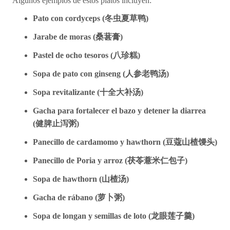
Algunos ejemplos de estos platos incluyen:
Pato con cordyceps (
冬虫夏草
鸭
)
Jarabe de moras (
桑葚膏)
Pastel de ocho tesoros (
八珍糕)
Sopa de pato con ginseng (
人
参
老
鸭汤
)
Sopa revitalizante (
十全大
补汤
)
Gacha para fortalecer el bazo y detener la diarrea
(
健脾止
泻
粥)
Panecillo de cardamomo y hawthorn (
豆
蔻
山楂
馒头
)
Panecillo de Poria y arroz (
茯苓薏米仁包子)
Sopa de hawthorn (
山楂
汤
)
Gacha de rábano (
萝
卜粥)
Sopa de longan y semillas de loto (
龙
眼
莲
子羹)