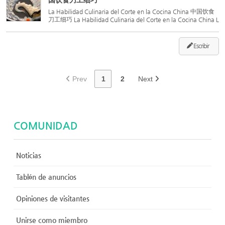
国饮食刀工细巧
La Habilidad Culinaria del Corte en la Cocina China 中国饮食
刀工细巧 La Habilidad Culinaria del Corte en la Cocina China L
a habilidad con el cuchillo se refiere a la técnica de los chefs p
ara tratar los ingredientes, transformándolos en form...
Escribir
Prev
1
2
Next
COMUNIDAD
Noticias
Tablón de anuncios
Opiniones de visitantes
Unirse como miembro