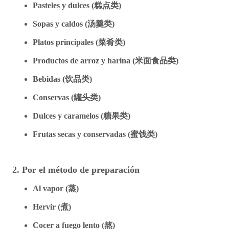
Pasteles y dulces (
糕点
类
)
Sopas y caldos (
汤
羹
类
)
Platos principales (
菜肴
类
)
Productos de arroz y harina (
米面食品
类
)
Bebidas (
饮
品
类
)
Conservas (
罐
头类
)
Dulces y caramelos (
糖果
类
)
Frutas secas y conservadas (
蜜
饯类
)
2. Por el método de preparación
Al vapor (
蒸)
Hervir (
煮)
Cocer a fuego lento (
熬)