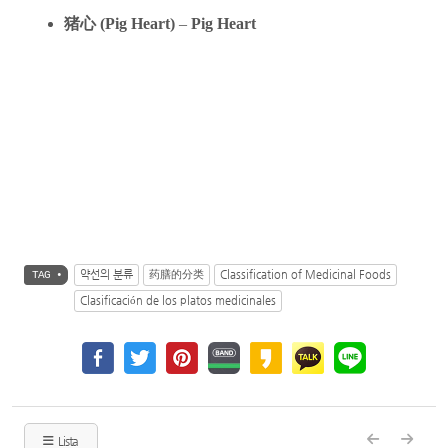
猪心 (Pig Heart)
–
Pig Heart
약선의 분류
药膳的分类
Classification of Medicinal Foods
TAG •
Clasificación de los platos medicinales
Lista