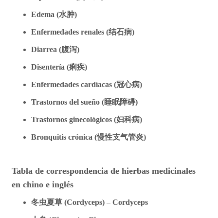
Edema (
水
肿
)
Enfermedades renales (
结
石病)
Diarrea (
腹
泻
)
Disentería (
痢疾)
Enfermedades cardíacas (
冠心病)
Trastornos del sueño (
睡眠障碍)
Trastornos ginecológicos (
妇
科病)
Bronquitis crónica (
慢性支
气
管炎)
Tabla de correspondencia de hierbas medicinales
en chino e inglés
冬虫夏草 (Cordyceps)
–
Cordyceps