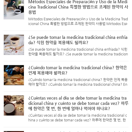
Métodos Especiales de Preparación y Uso de la Medi
i...
cina Tradicional China 특별한 방법으로 조제된 한약의 사
용법
Métodos Especiales de Preparación y Uso de la Medicina Trad
icional China 특별한 방법으로 조제된 한약의 사용법 Métodos Esp
eciales de Preparación y Uso de la Medicina Tradicional China
Medicinas para cocer primero (Xiān Jiān Yào) Las sustancia...
¿Se puede tomar la medicina tradicional china enfria
da? 식힌 한약을 복용해도 될까요?
¿Se puede tomar la medicina tradicional china enfriada? 식힌
한약을 복용해도 될까요? ¿Se puede tomar la medicina tradicion
al china enfriada? Según la teoría de la medicina tradicional c
hina, las decocciones de hierbas pueden tomarse caliente...
¿Cuándo tomar la medicina tradicional china? 한약은
언제 복용해야 할까요?
¿Cuándo tomar la medicina tradicional china? 한약은 언제 복용
해야 할까요? ¿Cuándo tomar la medicina tradicional china? En
general, la mayoría de los medicamentos deben tomarse ant
es de las comidas para mejorar la absorción del medicament
¿Cuántas veces al día se debe tomar la medicina tra
o. T...
dicional china y cuánto se debe tomar cada vez? 하루
에 한약은 몇 번, 한 번에 얼마나 먹어야 하나요?
¿Cuántas veces al día se debe tomar la medicina tradicional c
hina y cuánto se debe tomar cada vez? 하루에 한약은 몇 번, 한
번에 얼마나 먹어야 하나요? ¿Cuántas veces al día se debe tomar
la medicina tradicional china y cuánto se debe tomar ca...