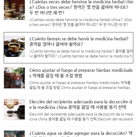
¿Cuántas veces debe hervirse la medicina herbal chin
a? ¿Dos o tres veces? 한약은 몇 번을 끓여야 하나요?
두 번 아니면 세 번?
¿Cuántas veces debe hervirse la medicina herbal china? ¿Dos
o tres veces? 한약은 몇 번을 끓여야 하나요? 두 번 아니면 세 번?
¿Cuántas veces debe hervirse la medicina herbal china? ¿Dos
o tres veces? Con el constante desarrollo y mejora de la ...
¿Cuánto tiempo se debe hervir la medicina herbal?
중약을 얼마나 끓여야 할까요?
¿Cuánto tiempo se debe hervir la medicina herbal? 중약을 얼마
나 끓여야 할까요? ¿Cuánto tiempo se debe hervir la medicina h
erbal? El tiempo de cocción de la medicina herbal se calcula d
espués de que el líquido haya comenzado a hervir. Medica
Cómo ajustar el fuego al preparar hierbas medicinale
m...
s 약재를 끓일 때 불 조절 방법
Cómo ajustar el fuego al preparar hierbas medicinales 약재를
끓일 때 불 조절 방법 Cómo ajustar el fuego al preparar hierbas
medicinales Dependiendo del tamaño del fuego, se divide en
fuego fuerte (武火) y fuego suave (文火). La temperatura d...
Elección del recipiente adecuado para la decocción d
e la medicina china 중약을 끓일 때 사용할 용기 선택
Elección del recipiente adecuado para la decocción de la med
icina china 중약을 끓일 때 사용할 용기 선택 Elección del recipient
e adecuado para la decocción de la medicina china Al decocc
ionar la medicina china, es mejor usar recipientes de ba...
¿Cuánta agua se debe agregar para la decocción? 약