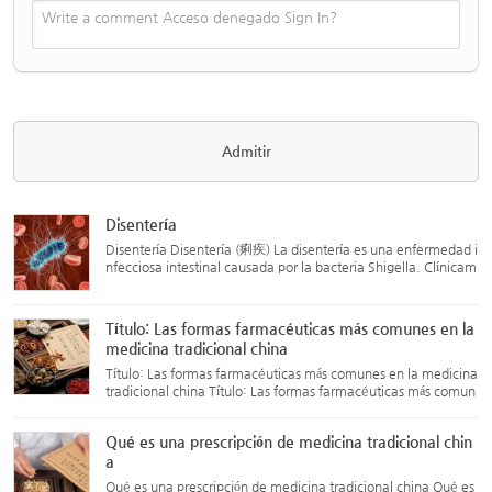
Write a comment Acceso denegado Sign In?
Disentería
Disentería Disentería (痢疾) La disentería es una enfermedad i
nfecciosa intestinal causada por la bacteria Shigella. Clínicam
ente, se caracteriza principalmente por diarrea, sensación de
evacuación incompleta (urgencia rectal), y heces con p...
Título: Las formas farmacéuticas más comunes en la
medicina tradicional china
Título: Las formas farmacéuticas más comunes en la medicina
tradicional china Título: Las formas farmacéuticas más comun
es en la medicina tradicional china 中药方剂中最常见的剂型 1.
Tang (汤剂 Decocción) La decocción se refiere a una prepar
Qué es una prescripción de medicina tradicional chin
a...
a
Qué es una prescripción de medicina tradicional china Qué es