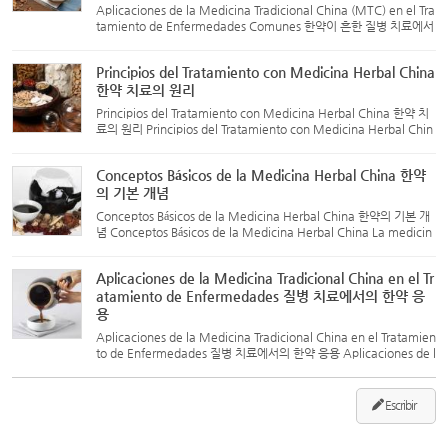
Aplicaciones de la Medicina Tradicional China (MTC) en el Tra
tamiento de Enfermedades Comunes 한약이 흔한 질병 치료에서
의 응용 Aplicaciones de la Medicina Tradicional China (MTC) e
n el Tratamiento de Enfermedades Comunes Resfriado Comú
Principios del Tratamiento con Medicina Herbal China
n: En ...
한약 치료의 원리
Principios del Tratamiento con Medicina Herbal China 한약 치
료의 원리 Principios del Tratamiento con Medicina Herbal Chin
a Tratamiento basado en la diferenciación de síndromes (辩证
施治): La medicina tradicional china (MTC) enfatiza el trata...
Conceptos Básicos de la Medicina Herbal China 한약
의 기본 개념
Conceptos Básicos de la Medicina Herbal China 한약의 기본 개
념 Conceptos Básicos de la Medicina Herbal China La medicin
a herbal china se refiere a los medicamentos que se extraen y
preparan a partir de sustancias naturales (como plantas, ani...
Aplicaciones de la Medicina Tradicional China en el Tr
atamiento de Enfermedades 질병 치료에서의 한약 응
용
Aplicaciones de la Medicina Tradicional China en el Tratamien
to de Enfermedades 질병 치료에서의 한약 응용 Aplicaciones de l
a Medicina Tradicional China en el Tratamiento de Enfermeda
des La medicina tradicional china (MTC) es una parte funda
m...
Escribir