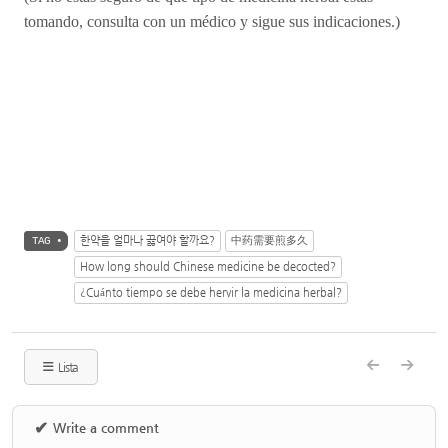
tomando, consulta con un médico y sigue sus indicaciones.)
한약을 얼마나 끓여야 할까요?
中药需要煎多久
TAG •
How long should Chinese medicine be decocted?
¿Cuánto tiempo se debe hervir la medicina herbal?
Lista
✔
Write a comment