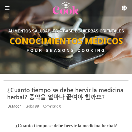
Sketchbook5, 스케치북5
Skip to menu
ALIMENTOS SALUDABLES A BASE DE HIERBAS ORIENTALES
CONOCIMIENTOS MÉDICOS
FOUR SEASONS COOKING
¿Cuánto tiempo se debe hervir la medicina
herbal? 중약을 얼마나 끓여야 할까요?
Dr.Moon
Leídos
88
Comentario
0
¿Cuánto tiempo se debe hervir la medicina herbal?