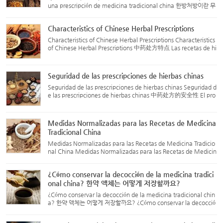
una prescripción de medicina tradicional china 한방처방이란 무
엇인가 Una prescripción de medicina tradicional china (MTC) s
e refiere a la fórmula medicinal que el médico prescribe ...
Characteristics of Chinese Herbal Prescriptions
Characteristics of Chinese Herbal Prescriptions Characteristics
of Chinese Herbal Prescriptions 中药处方特点 Las recetas de hi
erbas chinas tienen muchas diferencias en comparación con l
as recetas de medicamentos occidentales. Las característ...
Seguridad de las prescripciones de hierbas chinas
Seguridad de las prescripciones de hierbas chinas Seguridad d
e las prescripciones de hierbas chinas 中药处方的安全性 El pro
pósito de una prescripción es prevenir y tratar enfermedades,
aliviar el sufrimiento del paciente y restaurar la salud...
Medidas Normalizadas para las Recetas de Medicina
Tradicional China
Medidas Normalizadas para las Recetas de Medicina Tradicio
nal China Medidas Normalizadas para las Recetas de Medicin
a Tradicional China 한약 처방의 규범 대책 Fortalecer la Gestión L
os requisitos básicos para las recetas normalizadas deben in...
¿Cómo conservar la decocción de la medicina tradici
onal china? 한약 액체는 어떻게 저장할까요?
¿Cómo conservar la decocción de la medicina tradicional chin
a? 한약 액체는 어떻게 저장할까요? ¿Cómo conservar la decocció
n de la medicina tradicional china? En general, se recomiend
a preparar una dosis de medicina tradicional china y decocc