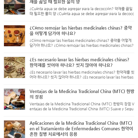
재를 끓일 때 필요한 물의 양
¿Cuánta agua se debe agregar para la decocción? 약재를 끓일
때 필요한 물의 양 ¿Cuánta agua se debe agregar para la decocc
ión? Después de remojar las hierbas, el nivel del agua puede
bajar, por lo que es importante verificar la cantidad de ag...
¿Cómo remojar las hierbas medicinales chinas? 중약
을 어떻게 담가야 하나요?
¿Cómo remojar las hierbas medicinales chinas? 중약을 어떻게
담가야 하나요? ¿Cómo remojar las hierbas medicinales chinas?
Remojo en agua: El remojo puede suavizar las piezas secas d
e hierbas, permitiendo que los tejidos y las células absorban...
¿Es necesario lavar las hierbas medicinales chinas?
한약재를 씻어야 하나요? 씻지 않아야 하나요?
¿Es necesario lavar las hierbas medicinales chinas? 한약재를 씻
어야 하나요? 씻지 않아야 하나요? ¿Es necesario lavar las hierbas
medicinales chinas? Las hierbas medicinales chinas son un tes
oro de la civilización china y desempeñan un papel i...
Ventajas de la Medicina Tradicional China (MTC) 한방
의 장점
Ventajas de la Medicina Tradicional China (MTC) 한방의 장점 V
entajas de la Medicina Tradicional China (MTC) Suave y Segu
ro: En comparación con la medicina occidental, la MTC tiene
un efecto más suave y relativamente menos efectos secundari
Aplicaciones de la Medicina Tradicional China (MTC)
os...
en el Tratamiento de Enfermedades Comunes 한약이
흔한 질병 치료에서의 응용