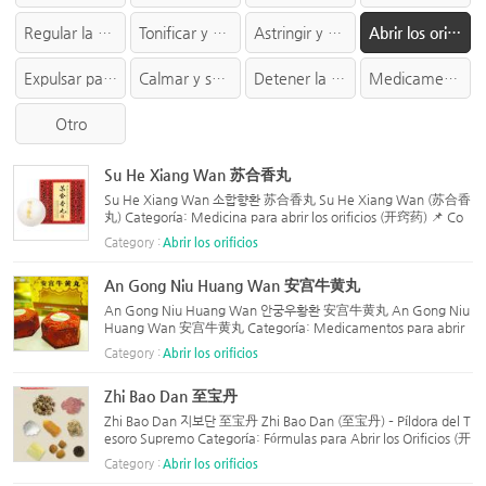
Regular la sangre
Tonificar y beneficiar
Astringir y consolidar
Abrir los orificios
Expulsar parásitos
Calmar y someter el viento
Detener la tos, transformar el flema y aliviar el asma
Medicamento tópicos
Otro
Su He Xiang Wan 苏合香丸
Su He Xiang Wan 소합향환 苏合香丸 Su He Xiang Wan (苏合香
丸) Categoría: Medicina para abrir los orificios (开窍药) 📌 Co
mposición: Nombre Chino Nombre en Español (Ingrediente) C
Category :
Abrir los orificios
antidad 白术 Bai Zhu (Atractylodes) 60g 青木香 Qing Mu Xian
g (Mu ...
An Gong Niu Huang Wan 安宫牛黄丸
An Gong Niu Huang Wan 안궁우황환 安宫牛黄丸 An Gong Niu
Huang Wan 安宫牛黄丸 Categoría: Medicamentos para abrir
o activar los orificios (开窍药) 📌 Composición: Nombre en Chi
Category :
Abrir los orificios
no Nombre en Inglés Cantidad 牛黄 Niu Huang (Piedra biliar d
e bovino...
Zhi Bao Dan 至宝丹
Zhi Bao Dan 지보단 至宝丹 Zhi Bao Dan (至宝丹) – Píldora del T
esoro Supremo Categoría: Fórmulas para Abrir los Orificios (开
窍药) 📌 Composición (Ingredientes): Nombre en Chino Nombr
Category :
Abrir los orificios
e en Inglés Notas / Preparación Cantidad 生乌犀屑 Astillas d...