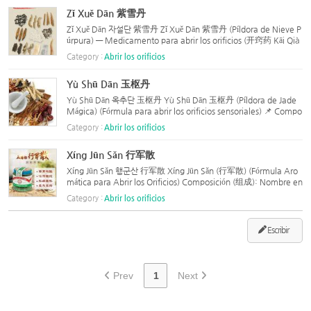
Zǐ Xuě Dān 紫雪丹
Zǐ Xuě Dān 자설단 紫雪丹 Zǐ Xuě Dān 紫雪丹 (Píldora de Nieve P
úrpura) — Medicamento para abrir los orificios (开窍药 Kāi Qià
o Yào) — 📌 Composición (组成): Nombre Chino Nombre en Es
Category :
Abrir los orificios
pañol Cantidad 石膏 (Shí Gāo) Yeso (Sulfato de calcio) 1500
g...
Yù Shū Dān 玉枢丹
Yù Shū Dān 옥추단 玉枢丹 Yù Shū Dān 玉枢丹 (Píldora de Jade
Mágica) (Fórmula para abrir los orificios sensoriales) 📌 Compo
sición (组成): Nombre Chino Pinyin Nombre en Español Cantid
Category :
Abrir los orificios
ad aproximada 山慈菇 Shān Cí Gū Tuber de Cremastra 3 liǎng
(...
Xíng Jūn Sǎn 行军散
Xíng Jūn Sǎn 행군산 行军散 Xíng Jūn Sǎn (行军散) (Fórmula Aro
mática para Abrir los Orificios) Composición (组成): Nombre en
Chino Nombre en Inglés Nombre en Español Cantidad 西牛黄
Category :
Abrir los orificios
Bovine Bezoar Bezoar bovino 1 qián (aprox. 3g) 麝香 Musk Al
m...
Escribir
Prev
1
Next