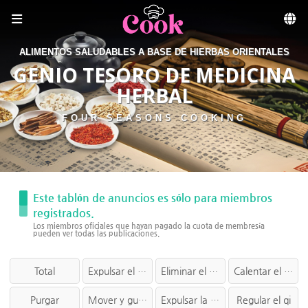
Sketchbook5, 스케치북5
Skip to menu
ALIMENTOS SALUDABLES A BASE DE HIERBAS ORIENTALES
GENIO TESORO DE MEDICINA
HERBAL
FOUR SEASONS COOKING
Este tablón de anuncios es sólo para miembros
registrados.
Los miembros oficiales que hayan pagado la cuota de membresía
pueden ver todas las publicaciones.
Total
Expulsar el exterior
Eliminar el calor
Calentar el interior
Purgar
Mover y guiar
Expulsar la humedad
Regular el qi